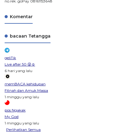
no.rek. goPay 08161153648
Komentar
bacaan Tetangga
geliTik
Live after 50 😜☺️
6 hari yang lalu
memBACA kehidupan
Fitnah dan Amuk Massa
1 minggu yang lalu
pos Ngakak
My God
1 minggu yang lalu
Perlihatkan Semua