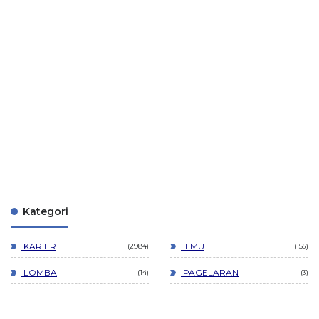
Kategori
KARIER
ILMU
2984
155
LOMBA
PAGELARAN
14
3