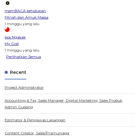
memBACA kehidupan
Fitnah dan Amuk Massa
1 minggu yang lalu
pos Ngakak
My God
1 minggu yang lalu
Perlihatkan Semua
Recent
Project Administrator
Accounting & Tax, Sales Manager, Digital Marketing, Sales Produk,
Admin Gudang
Estimator & Pengawas Lapangan
Content Creator, Sales/Pramuniaga