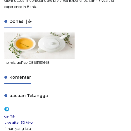
client's Local Indonesians are preferred Experience: Min 4+ years of
experience in Bank...
Donasi | ☕
no.rek. goPay 08161153648
Komentar
bacaan Tetangga
geliTik
Live after 50 😜☺️
4 hari yang lalu