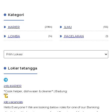
Kategori
KARIER
ILMU
2984
155
LOMBA
PAGELARAN
14
3
LoKer tetangga
info KARIER
*Cook helper, dishwaser & cleaner* | Badung
job vacancies
Hello Everyone !! We are looking below roles for one of our Banking