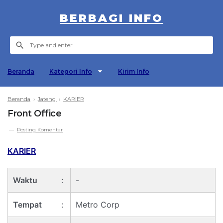
BERBAGI INFO
Beranda
Kategori Info
Kirim Info
Beranda
›
Jateng
›
KARIER
Front Office
Posting Komentar
KARIER
Waktu
:
-
Tempat
:
Metro Corp