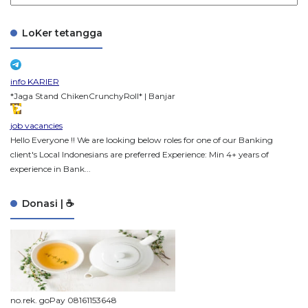
LoKer tetangga
info KARIER
*Jaga Stand ChikenCrunchyRoll* | Banjar
job vacancies
Hello Everyone !! We are looking below roles for one of our Banking
client's Local Indonesians are preferred Experience: Min 4+ years of
experience in Bank...
Donasi | ☕
no.rek. goPay 08161153648