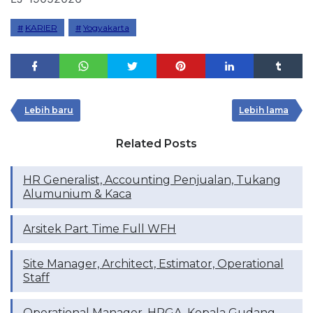
KARIER
Yogyakarta
Lebih baru
Lebih lama
Related Posts
HR Generalist, Accounting Penjualan, Tukang
Alumunium & Kaca
Arsitek Part Time Full WFH
Site Manager, Architect, Estimator, Operational
Staff
Operational Manager, HRGA, Kepala Gudang,