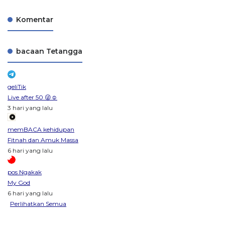
Komentar
bacaan Tetangga
geliTik
Live after 50 😜☺️
3 hari yang lalu
memBACA kehidupan
Fitnah dan Amuk Massa
6 hari yang lalu
pos Ngakak
My God
6 hari yang lalu
Perlihatkan Semua