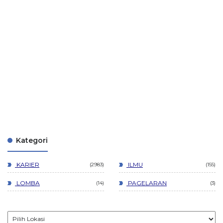
Kategori
KARIER
ILMU
2983
155
LOMBA
PAGELARAN
14
3