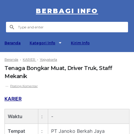
BERBAGI INFO
Beranda
Kategori Info
Kirim Info
Beranda
›
KARIER
›
Yogyakarta
Tenaga Bongkar Muat, Driver Truk, Staff
Mekanik
Posting Komentar
KARIER
Waktu
:
-
Tempat
:
PT Janoko Berkah Jaya