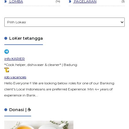
LOMBA
PAGELARAN
14
3
LoKer tetangga
info KARIER
*Cook helper, dishwaser & cleaner* | Badung
job vacancies
Hello Everyone !! We are looking below roles for one of our Banking
client's Local Indonesians are preferred Experience: Min 4+ years of
experience in Bank...
Donasi | ☕