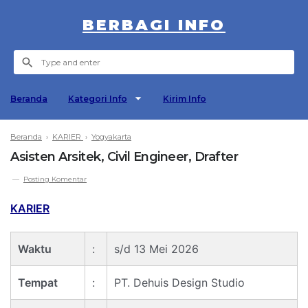
BERBAGI INFO
Beranda
Kategori Info
Kirim Info
Beranda
›
KARIER
›
Yogyakarta
Asisten Arsitek, Civil Engineer, Drafter
Posting Komentar
KARIER
Waktu
:
s/d 13 Mei 2026
Tempat
:
PT. Dehuis Design Studio