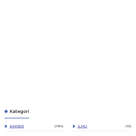
Kategori
KARIER
ILMU
2984
155