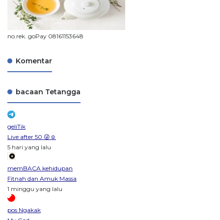
no.rek. goPay 08161153648
Komentar
bacaan Tetangga
geliTik
Live after 50 😜☺️
5 hari yang lalu
memBACA kehidupan
Fitnah dan Amuk Massa
1 minggu yang lalu
pos Ngakak