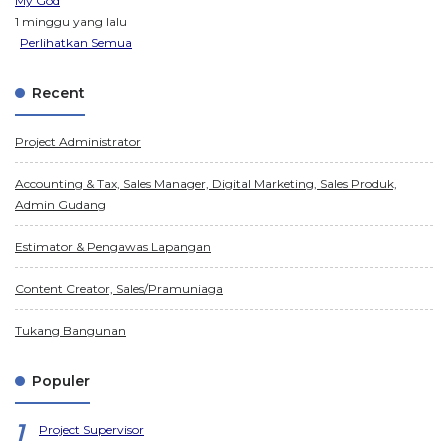
My God
1 minggu yang lalu
Perlihatkan Semua
Recent
Project Administrator
Accounting & Tax, Sales Manager, Digital Marketing, Sales Produk,
Admin Gudang
Estimator & Pengawas Lapangan
Content Creator, Sales/Pramuniaga
Tukang Bangunan
Populer
Project Supervisor