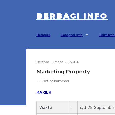
BERBAGI INFO
Beranda
Kategori Info
Kirim Info
Beranda
›
Jateng
›
KARIER
Marketing Property
Posting Komentar
KARIER
Waktu
:
s/d 29 Septembe