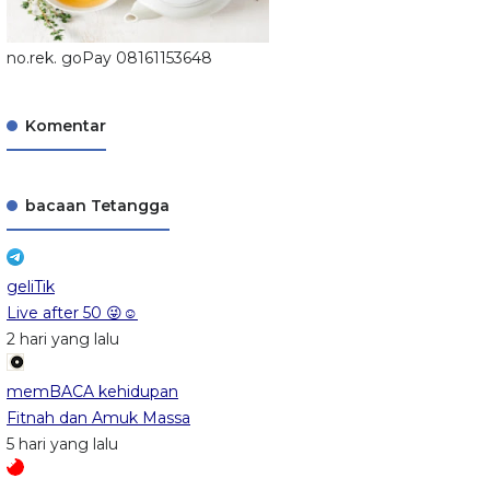
no.rek. goPay 08161153648
Komentar
bacaan Tetangga
geliTik
Live after 50 😜☺️
2 hari yang lalu
memBACA kehidupan
Fitnah dan Amuk Massa
5 hari yang lalu