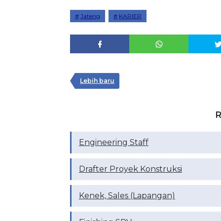
Jateng
KARIER
Lebih baru
R
Engineering Staff
Drafter Proyek Konstruksi
Kenek, Sales (Lapangan)