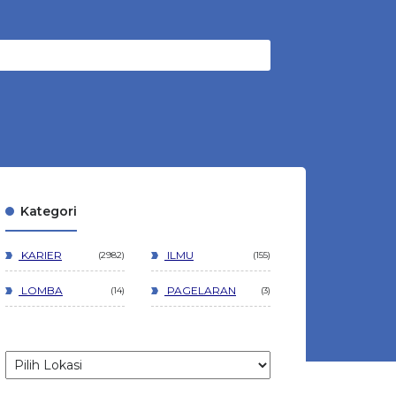
Kategori
KARIER
ILMU
2982
155
LOMBA
PAGELARAN
14
3