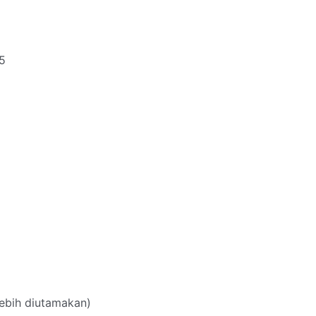
5
ebih diutamakan)