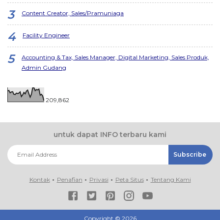
Content Creator, Sales/Pramuniaga
Facility Engineer
Accounting & Tax, Sales Manager, Digital Marketing, Sales Produk,
Admin Gudang
209,862
untuk dapat INFO terbaru kami
Kontak
Penafian
Privasi
Peta Situs
Tentang Kami
Copyright ©
2026