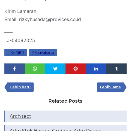
Kirim Lamaran
Email: rizkyhusada@provices.co.id
____
LJ-04092025
KARIER
Yogyakarta
Lebih baru
Lebih lama
Related Posts
Architect
Adm Stok Barang Gudang, Adm Desain