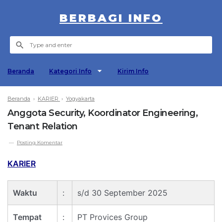
BERBAGI INFO
Beranda
Kategori Info
Kirim Info
Beranda
›
KARIER
›
Yogyakarta
Anggota Security, Koordinator Engineering,
Tenant Relation
Posting Komentar
KARIER
Waktu
:
s/d 30 September 2025
Tempat
:
PT Provices Group