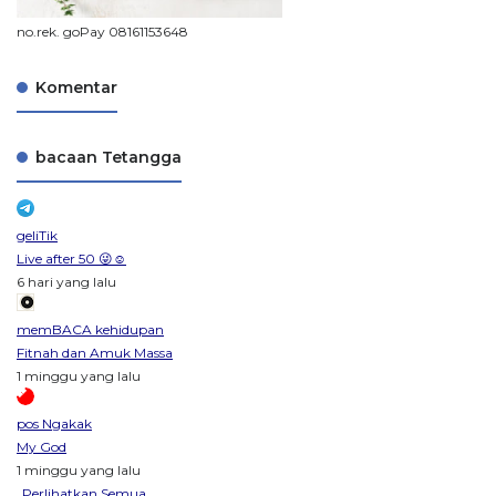
no.rek. goPay 08161153648
Komentar
bacaan Tetangga
geliTik
Live after 50 😜☺️
6 hari yang lalu
memBACA kehidupan
Fitnah dan Amuk Massa
1 minggu yang lalu
pos Ngakak
My God
1 minggu yang lalu
Perlihatkan Semua