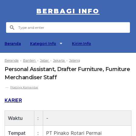
BERBAGI INFO
Beranda
Kategori Info
Kirim Info
Beranda
›
Banten
›
Jabar
›
Jakarta
›
Jateng
Personal Assistant, Drafter Furniture, Furniture
Merchandiser Staff
Posting Komentar
KARIER
Waktu
:
-
Tempat
:
PT Pinako Rotari Permai