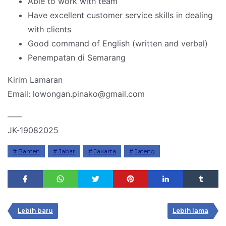
Able to work with team
Have excellent customer service skills in dealing
with clients
Good command of English (written and verbal)
Penempatan di Semarang
Kirim Lamaran
Email: lowongan.pinako@gmail.com
____
JK-19082025
Banten
Jabar
Jakarta
Jateng
Lebih baru
Lebih lama