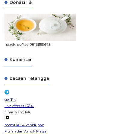
Donasi | ☕
no.rek. goPay 08161153648
Komentar
bacaan Tetangga
geliTik
Live after 50 😜☺️
3 hari yang lalu
memBACA kehidupan
Fitnah dan Amuk Massa