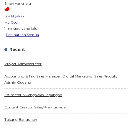
6 hari yang lalu
pos Ngakak
My God
1 minggu yang lalu
Perlihatkan Semua
Recent
Project Administrator
Accounting & Tax, Sales Manager, Digital Marketing, Sales Produk,
Admin Gudang
Estimator & Pengawas Lapangan
Content Creator, Sales/Pramuniaga
Tukang Bangunan