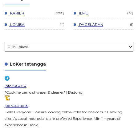
KARIER
ILMU
2983
155
LOMBA
PAGELARAN
14
3
LoKer tetangga
info KARIER
*Cook helper, dishwaser & cleaner* | Badung
job vacancies
Hello Everyone !! We are looking below roles for one of our Banking
client's Local Indonesians are preferred Experience: Min 4+ years of
experience in Bank...