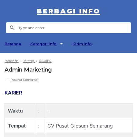
BERBAGI INFO
Beranda
Kategori Info
Kirim Info
Beranda
›
Jateng
›
KARIER
Admin Marketing
Posting Komentar
KARIER
Waktu
:
-
Tempat
:
CV Pusat Gipsum Semarang