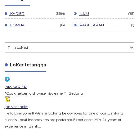
KARIER
ILMU
2984
155
LOMBA
PAGELARAN
14
3
LoKer tetangga
info KARIER
*Cook helper, dishwaser & cleaner* | Badung
job vacancies
Hello Everyone !! We are looking below roles for one of our Banking
client's Local Indonesians are preferred Experience: Min 4+ years of
experience in Bank...