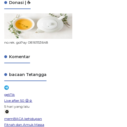
Donasi | ☕
no.rek. goPay 08161153648
Komentar
bacaan Tetangga
geliTik
Live after 50 😜☺️
5 hari yang lalu
memBACA kehidupan
Fitnah dan Amuk Massa