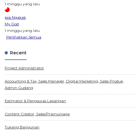
1 minggu yang lalu
pos Ngakak
My God
1 minggu yang lalu
Perlihatkan Semua
Recent
Project Administrator
Accounting & Tax, Sales Manager, Digital Marketing, Sales Produk,
Admin Gudang
Estimator & Pengawas Lapangan
Content Creator, Sales/Pramuniaga
Tukang Bangunan