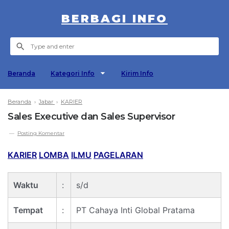
BERBAGI INFO
Beranda
Kategori Info
Kirim Info
Beranda
›
Jabar
›
KARIER
Sales Executive dan Sales Supervisor
Posting Komentar
KARIER
LOMBA
ILMU
PAGELARAN
Waktu
:
s/d
Tempat
:
PT Cahaya Inti Global Pratama