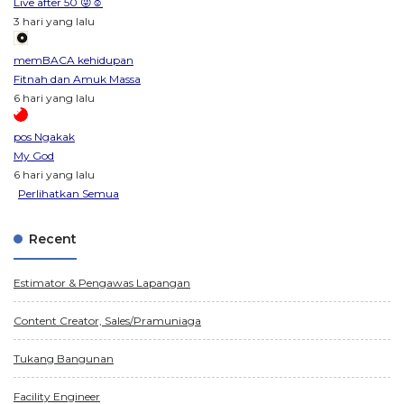
Live after 50 😜☺️
3 hari yang lalu
memBACA kehidupan
Fitnah dan Amuk Massa
6 hari yang lalu
pos Ngakak
My God
6 hari yang lalu
Perlihatkan Semua
Recent
Estimator & Pengawas Lapangan
Content Creator, Sales/Pramuniaga
Tukang Bangunan
Facility Engineer