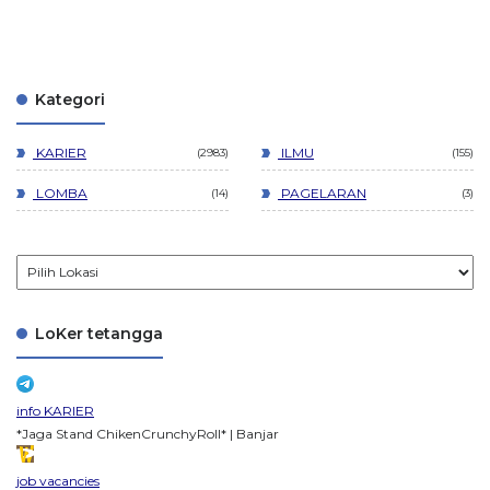
Kategori
KARIER
ILMU
2983
155
LOMBA
PAGELARAN
14
3
LoKer tetangga
info KARIER
*Jaga Stand ChikenCrunchyRoll* | Banjar
job vacancies