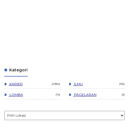
Kategori
KARIER
ILMU
2984
155
LOMBA
PAGELARAN
14
3