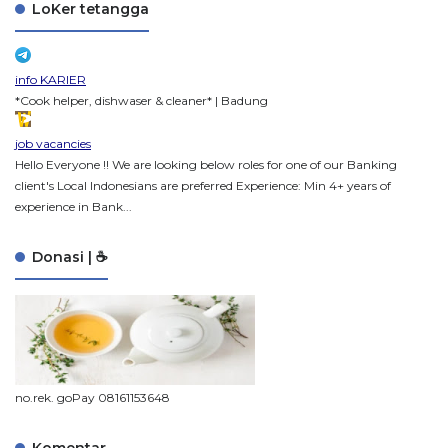
LoKer tetangga
info KARIER
*Cook helper, dishwaser & cleaner* | Badung
job vacancies
Hello Everyone !! We are looking below roles for one of our Banking
client's Local Indonesians are preferred Experience: Min 4+ years of
experience in Bank...
Donasi | ☕
no.rek. goPay 08161153648
Komentar