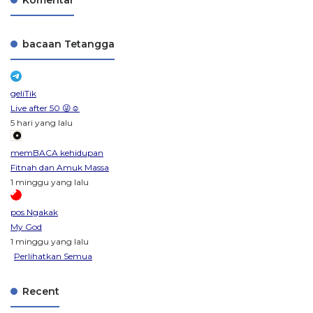
bacaan Tetangga
geliTik
Live after 50 😜☺️
5 hari yang lalu
memBACA kehidupan
Fitnah dan Amuk Massa
1 minggu yang lalu
pos Ngakak
My God
1 minggu yang lalu
Perlihatkan Semua
Recent