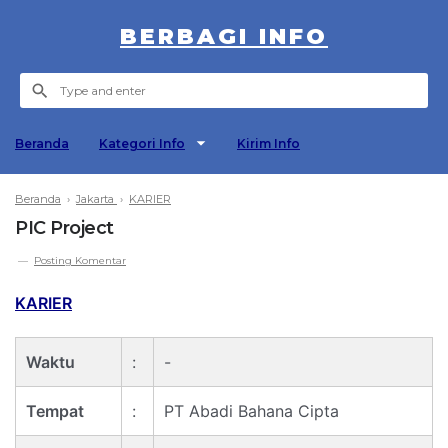
BERBAGI INFO
Beranda
Kategori Info
Kirim Info
Beranda
›
Jakarta
›
KARIER
PIC Project
Posting Komentar
KARIER
Waktu
:
-
Tempat
:
PT Abadi Bahana Cipta