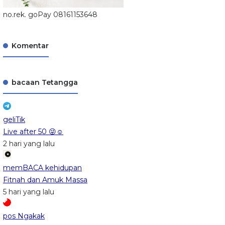
no.rek. goPay 08161153648
Komentar
bacaan Tetangga
geliTik
Live after 50 😜☺️
2 hari yang lalu
memBACA kehidupan
Fitnah dan Amuk Massa
5 hari yang lalu
pos Ngakak