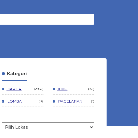
Kategori
KARIER
ILMU
2982
155
LOMBA
PAGELARAN
14
3