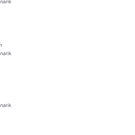
narik
n
narik
narik