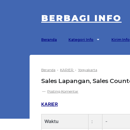
BERBAGI INFO
Beranda
Kategori Info
Kirim Info
Beranda
›
KARIER
›
Yogyakarta
Sales Lapangan, Sales Counte
Posting Komentar
KARIER
Waktu
:
-