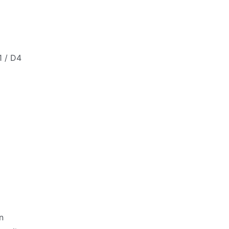
1 / D4
n