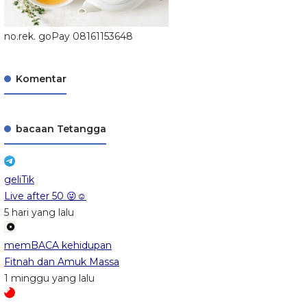
no.rek. goPay 08161153648
Komentar
bacaan Tetangga
geliTik
Live after 50 😜☺️
5 hari yang lalu
memBACA kehidupan
Fitnah dan Amuk Massa
1 minggu yang lalu