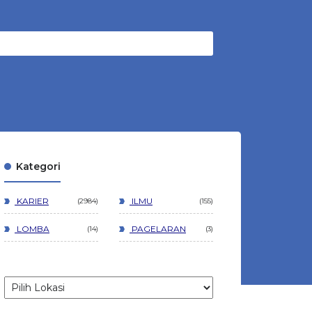
Kategori
KARIER
ILMU
2984
155
LOMBA
PAGELARAN
14
3