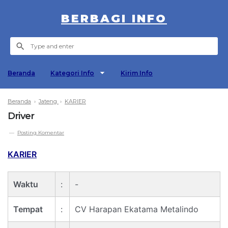
BERBAGI INFO
Beranda
Kategori Info
Kirim Info
Beranda
›
Jateng
›
KARIER
Driver
Posting Komentar
KARIER
Waktu
:
-
Tempat
:
CV Harapan Ekatama Metalindo