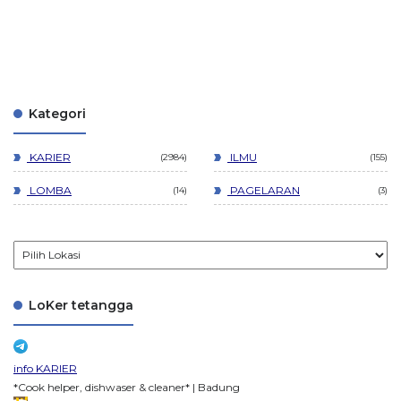
Kategori
KARIER
ILMU
2984
155
LOMBA
PAGELARAN
14
3
LoKer tetangga
info KARIER
*Cook helper, dishwaser & cleaner* | Badung