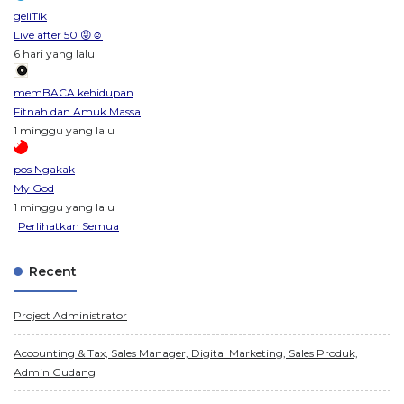
geliTik
Live after 50 😜☺️
6 hari yang lalu
memBACA kehidupan
Fitnah dan Amuk Massa
1 minggu yang lalu
pos Ngakak
My God
1 minggu yang lalu
Perlihatkan Semua
Recent
Project Administrator
Accounting & Tax, Sales Manager, Digital Marketing, Sales Produk,
Admin Gudang