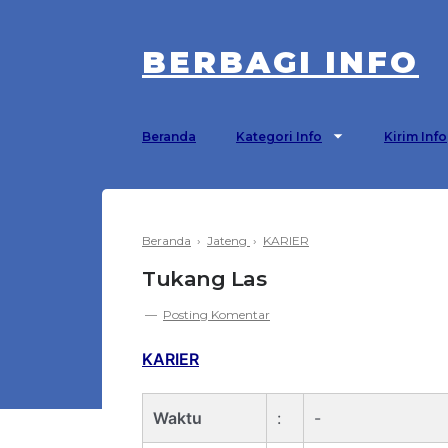
BERBAGI INFO
Beranda
Kategori Info
Kirim Info
Beranda
›
Jateng
›
KARIER
Tukang Las
Posting Komentar
KARIER
Waktu
:
-