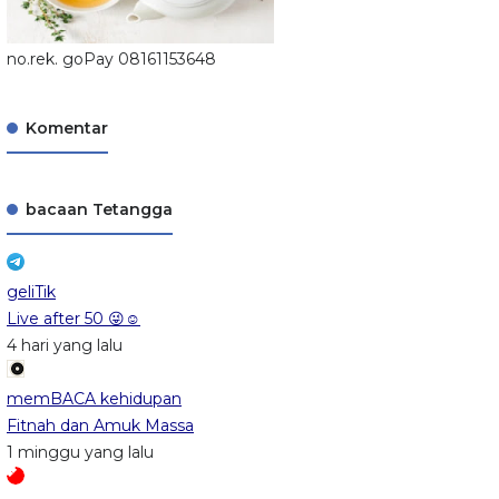
no.rek. goPay 08161153648
Komentar
bacaan Tetangga
geliTik
Live after 50 😜☺️
4 hari yang lalu
memBACA kehidupan
Fitnah dan Amuk Massa
1 minggu yang lalu