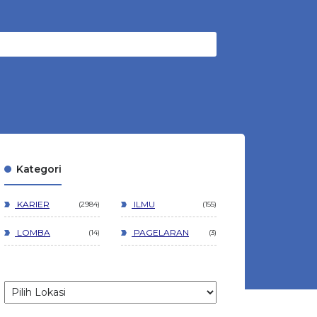
Kategori
KARIER
ILMU
2984
155
LOMBA
PAGELARAN
14
3