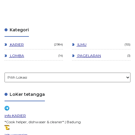
Kategori
KARIER
ILMU
2984
155
LOMBA
PAGELARAN
14
3
LoKer tetangga
info KARIER
*Cook helper, dishwaser & cleaner* | Badung
job vacancies