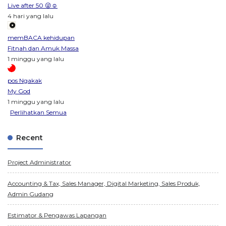
Live after 50 😜☺️
4 hari yang lalu
memBACA kehidupan
Fitnah dan Amuk Massa
1 minggu yang lalu
pos Ngakak
My God
1 minggu yang lalu
Perlihatkan Semua
Recent
Project Administrator
Accounting & Tax, Sales Manager, Digital Marketing, Sales Produk,
Admin Gudang
Estimator & Pengawas Lapangan