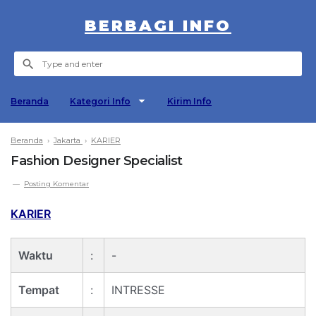
BERBAGI INFO
Beranda
Kategori Info
Kirim Info
Beranda
›
Jakarta
›
KARIER
Fashion Designer Specialist
Posting Komentar
KARIER
Waktu
:
-
Tempat
:
INTRESSE