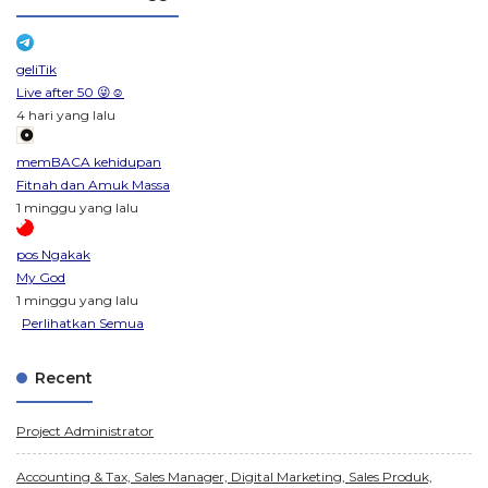
geliTik
Live after 50 😜☺️
4 hari yang lalu
memBACA kehidupan
Fitnah dan Amuk Massa
1 minggu yang lalu
pos Ngakak
My God
1 minggu yang lalu
Perlihatkan Semua
Recent
Project Administrator
Accounting & Tax, Sales Manager, Digital Marketing, Sales Produk,