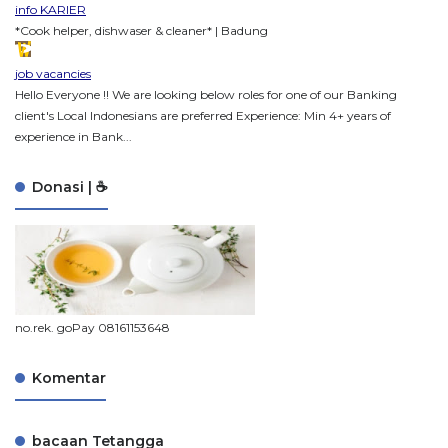
info KARIER
*Cook helper, dishwaser & cleaner* | Badung
job vacancies
Hello Everyone !! We are looking below roles for one of our Banking
client's Local Indonesians are preferred Experience: Min 4+ years of
experience in Bank...
Donasi | ☕
no.rek. goPay 08161153648
Komentar
bacaan Tetangga