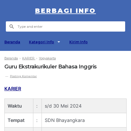
BERBAGI INFO
Beranda
Kategori Info
Kirim Info
Beranda
›
KARIER
›
Yogyakarta
Guru Ekstrakurikuler Bahasa Inggris
Posting Komentar
KARIER
Waktu
:
s/d 30 Mei 2024
Tempat
:
SDN Bhayangkara