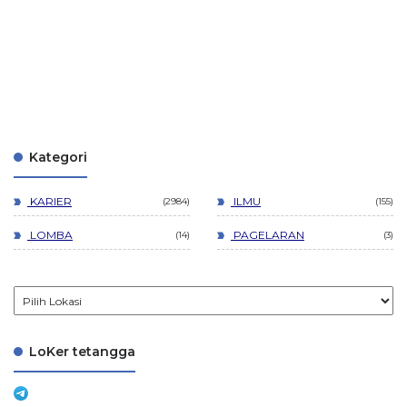
Kategori
KARIER
ILMU
2984
155
LOMBA
PAGELARAN
14
3
LoKer tetangga