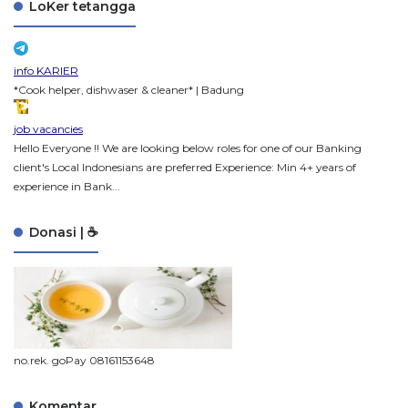
LoKer tetangga
info KARIER
*Cook helper, dishwaser & cleaner* | Badung
job vacancies
Hello Everyone !! We are looking below roles for one of our Banking
client's Local Indonesians are preferred Experience: Min 4+ years of
experience in Bank...
Donasi | ☕
no.rek. goPay 08161153648
Komentar