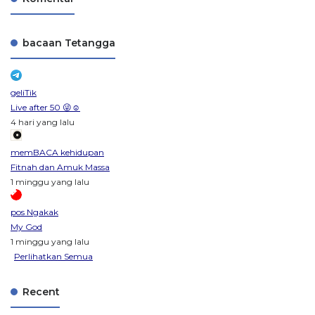
bacaan Tetangga
geliTik
Live after 50 😜☺️
4 hari yang lalu
memBACA kehidupan
Fitnah dan Amuk Massa
1 minggu yang lalu
pos Ngakak
My God
1 minggu yang lalu
Perlihatkan Semua
Recent