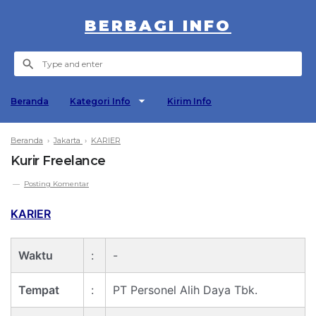
BERBAGI INFO
Beranda
Kategori Info
Kirim Info
Beranda
›
Jakarta
›
KARIER
Kurir Freelance
Posting Komentar
KARIER
Waktu
:
-
Tempat
:
PT Personel Alih Daya Tbk.