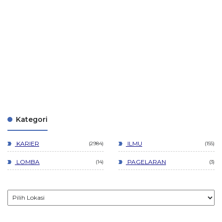
Kategori
KARIER
ILMU
2984
155
LOMBA
PAGELARAN
14
3