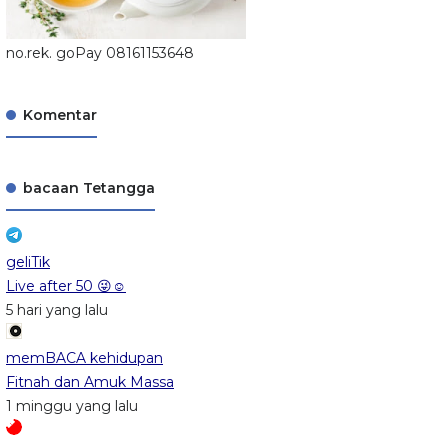
no.rek. goPay 08161153648
Komentar
bacaan Tetangga
geliTik
Live after 50 😜☺️
5 hari yang lalu
memBACA kehidupan
Fitnah dan Amuk Massa
1 minggu yang lalu