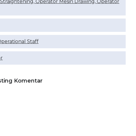
 Straightening, Operator Mesin Drawing, Operator
Operational Staff
or
sting Komentar