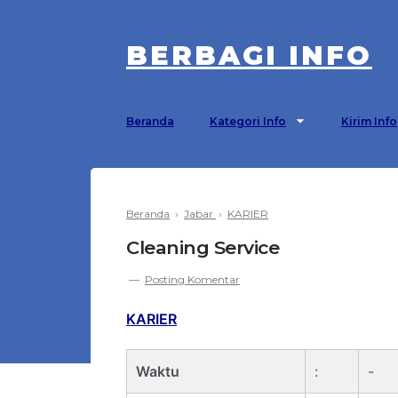
BERBAGI INFO
Beranda
Kategori Info
Kirim Info
Beranda
›
Jabar
›
KARIER
Cleaning Service
Posting Komentar
KARIER
Waktu
:
-