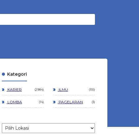
Kategori
KARIER
ILMU
2984
155
LOMBA
PAGELARAN
14
3