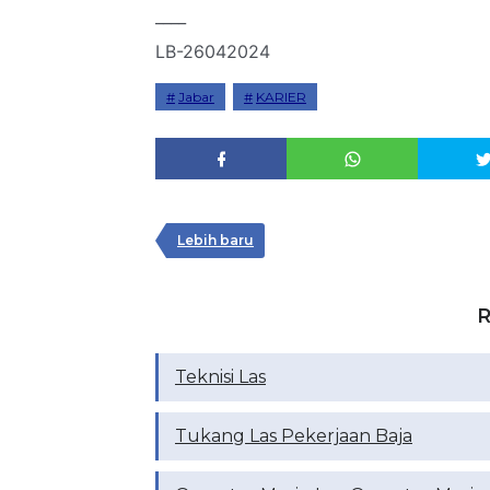
____
LB-26042024
Jabar
KARIER
Lebih baru
R
Teknisi Las
Tukang Las Pekerjaan Baja