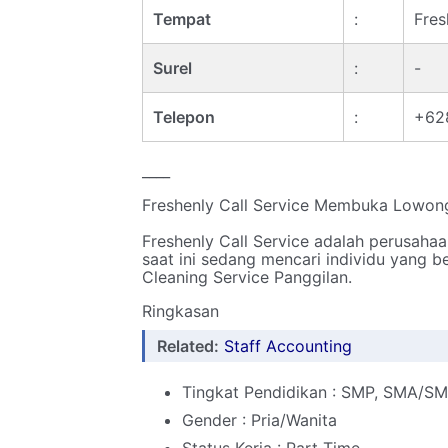
Tempat
:
Fres
Surel
:
-
Telepon
:
+62
____
Freshenly Call Service Membuka Lowong
Freshenly Call Service adalah perusaha
saat ini sedang mencari individu yang 
Cleaning Service Panggilan.
Ringkasan
Related:
Staff Accounting
Tingkat Pendidikan : SMP, SMA/S
Gender : Pria/Wanita