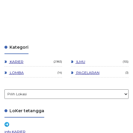
Kategori
KARIER
ILMU
2983
155
LOMBA
PAGELARAN
14
3
LoKer tetangga
info KARIER