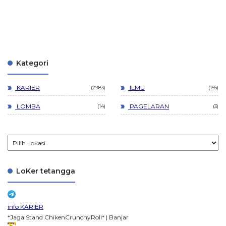
Kategori
KARIER
ILMU
2983
155
LOMBA
PAGELARAN
14
3
LoKer tetangga
info KARIER
*Jaga Stand ChikenCrunchyRoll* | Banjar