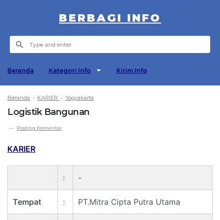
BERBAGI INFO
Beranda
Kategori Info
Kirim Info
Beranda
›
KARIER
›
Yogyakarta
Logistik Bangunan
Posting Komentar
KARIER
:
-
Tempat
:
PT.Mitra Cipta Putra Utama