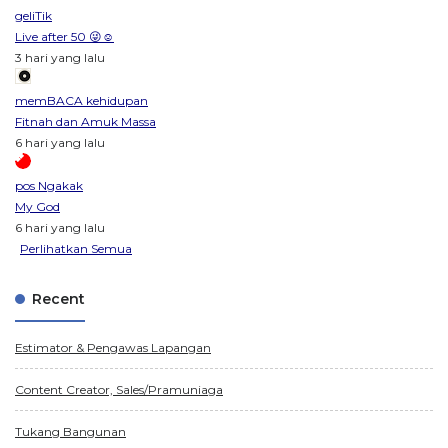
geliTik
Live after 50 😜☺️
3 hari yang lalu
memBACA kehidupan
Fitnah dan Amuk Massa
6 hari yang lalu
pos Ngakak
My God
6 hari yang lalu
Perlihatkan Semua
Recent
Estimator & Pengawas Lapangan
Content Creator, Sales/Pramuniaga
Tukang Bangunan