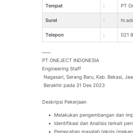
Tempat
:
PT On
Surel
:
hr.ad
Telepon
:
021 
____
PT ONEJECT INDONESIA
Engineering Staff
Nagasari, Serang Baru, Kab. Bekasi, Jaw
Berakhir pada 31 Des 2023
Deskripsi Pekerjaan
Melakukan pengembangan dan impro
Identifikasi dan Analisis terkait p
Pemecahan masalah teknis (mekanik