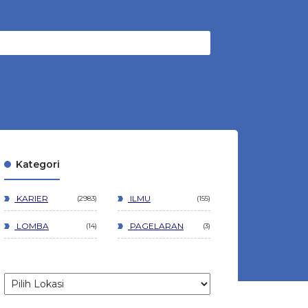
Kategori
KARIER
ILMU
2983
155
LOMBA
PAGELARAN
14
3