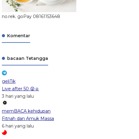
no.rek. goPay 08161153648
Komentar
bacaan Tetangga
geliTik
Live after 50 😜☺️
3 hari yang lalu
memBACA kehidupan
Fitnah dan Amuk Massa
6 hari yang lalu