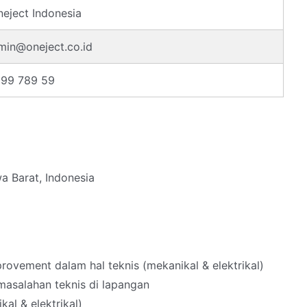
eject Indonesia
min@oneject.co.id
899 789 59
a Barat, Indonesia
vement dalam hal teknis (mekanikal & elektrikal)
ermasalahan teknis di lapangan
al & elektrikal)