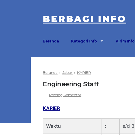
BERBAGI INFO
Beranda
Kategori Info
Kirim Info
Beranda
›
Jabar
›
KARIER
Engineering Staff
Posting Komentar
KARIER
Waktu
:
s/d 