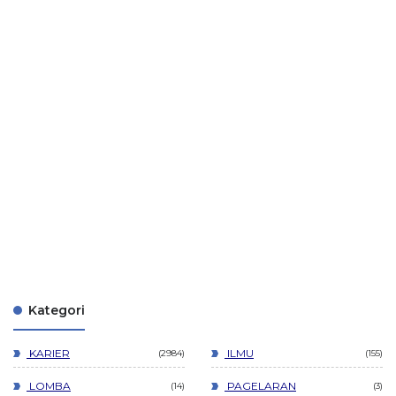
Kategori
KARIER
ILMU
2984
155
LOMBA
PAGELARAN
14
3