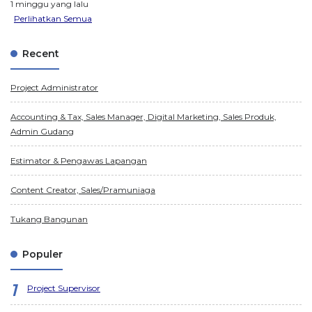
1 minggu yang lalu
Perlihatkan Semua
Recent
Project Administrator
Accounting & Tax, Sales Manager, Digital Marketing, Sales Produk,
Admin Gudang
Estimator & Pengawas Lapangan
Content Creator, Sales/Pramuniaga
Tukang Bangunan
Populer
Project Supervisor