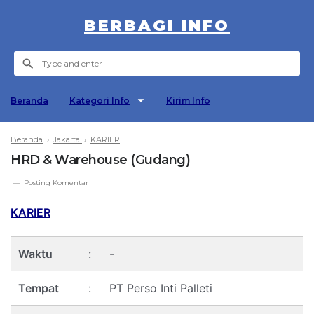
BERBAGI INFO
Beranda
Kategori Info
Kirim Info
Beranda
›
Jakarta
›
KARIER
HRD & Warehouse (Gudang)
Posting Komentar
KARIER
Waktu
:
-
Tempat
:
PT Perso Inti Palleti