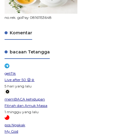
no.rek. goPay 08161153648
Komentar
bacaan Tetangga
geliTik
Live after 50 😜☺️
5 hari yang lalu
memBACA kehidupan
Fitnah dan Amuk Massa
1 minggu yang lalu
pos Ngakak
My God