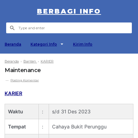
BERBAGI INFO
Beranda
Kategori Info
Kirim Info
Beranda
›
Banten
›
KARIER
Maintenance
Posting Komentar
KARIER
Waktu
:
s/d 31 Des 2023
Tempat
:
Cahaya Bukit Perunggu