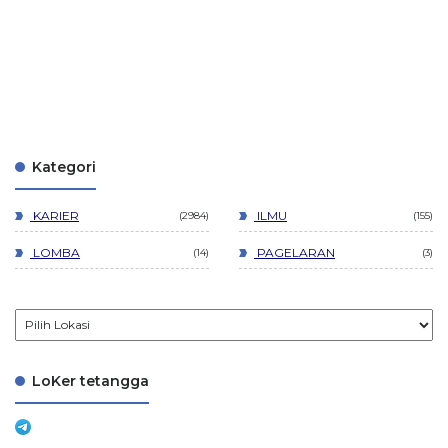
Kategori
KARIER
ILMU
2984
155
LOMBA
PAGELARAN
14
3
LoKer tetangga