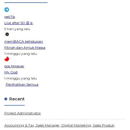
geliTik
Live after 50 😜☺️
5 hari yang lalu
memBACA kehidupan
Fitnah dan Amuk Massa
1 minggu yang lalu
pos Ngakak
My God
1 minggu yang lalu
Perlihatkan Semua
Recent
Project Administrator
Accounting & Tax, Sales Manager, Digital Marketing, Sales Produk,