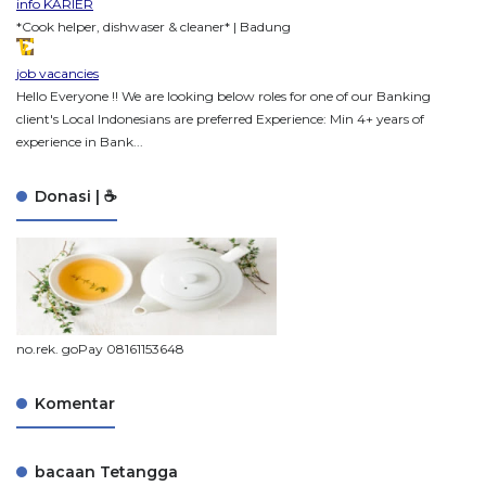
info KARIER
*Cook helper, dishwaser & cleaner* | Badung
job vacancies
Hello Everyone !! We are looking below roles for one of our Banking
client's Local Indonesians are preferred Experience: Min 4+ years of
experience in Bank...
Donasi | ☕
no.rek. goPay 08161153648
Komentar
bacaan Tetangga