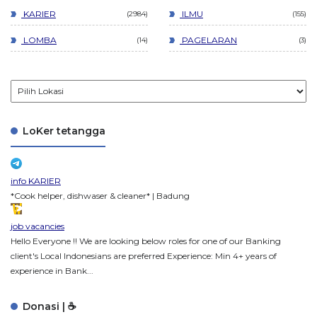
KARIER
ILMU
2984
155
LOMBA
PAGELARAN
14
3
LoKer tetangga
info KARIER
*Cook helper, dishwaser & cleaner* | Badung
job vacancies
Hello Everyone !! We are looking below roles for one of our Banking
client's Local Indonesians are preferred Experience: Min 4+ years of
experience in Bank...
Donasi | ☕