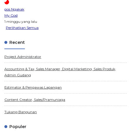
pos Ngakak
My God
1 minggu yang lalu
Perlihatkan Semua
Recent
Project Administrator
Accounting & Tax, Sales Manager, Digital Marketing, Sales Produk,
Admin Gudang
Estimator & Pengawas Lapangan
Content Creator, Sales/Pramuniaga
Tukang Bangunan
Populer