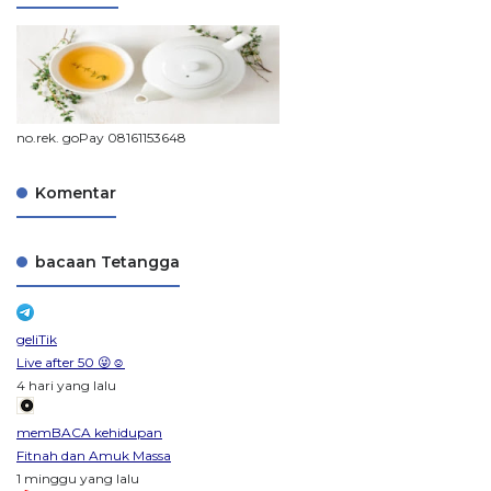
no.rek. goPay 08161153648
Komentar
bacaan Tetangga
geliTik
Live after 50 😜☺️
4 hari yang lalu
memBACA kehidupan
Fitnah dan Amuk Massa
1 minggu yang lalu