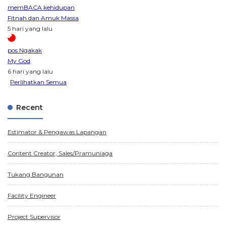
memBACA kehidupan
Fitnah dan Amuk Massa
5 hari yang lalu
pos Ngakak
My God
6 hari yang lalu
Perlihatkan Semua
Recent
Estimator & Pengawas Lapangan
Content Creator, Sales/Pramuniaga
Tukang Bangunan
Facility Engineer
Project Supervisor