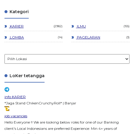
Kategori
KARIER
ILMU
2982
155
LOMBA
PAGELARAN
14
3
LoKer tetangga
info KARIER
*Jaga Stand ChikenCrunchyRoll* | Banjar
job vacancies
Hello Everyone !! We are looking below roles for one of our Banking
client's Local Indonesians are preferred Experience: Min 4+ years of