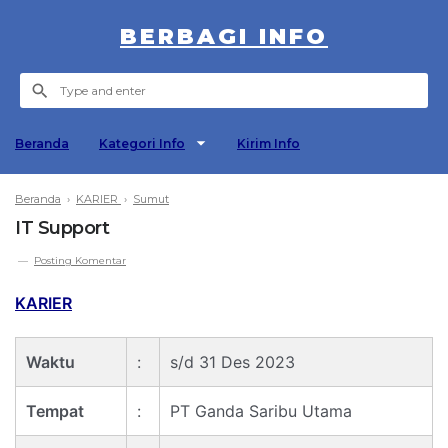
BERBAGI INFO
Beranda
Kategori Info
Kirim Info
Beranda
›
KARIER
›
Sumut
IT Support
Posting Komentar
KARIER
Waktu
:
s/d 31 Des 2023
Tempat
:
PT Ganda Saribu Utama