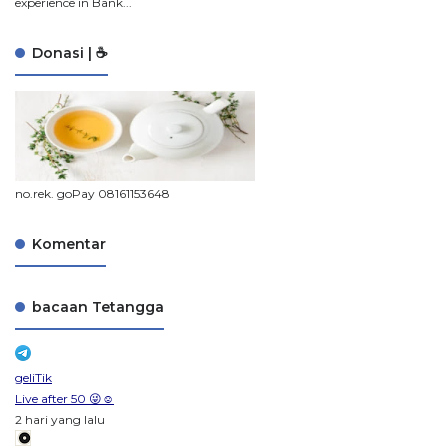
experience in Bank...
Donasi | ☕
no.rek. goPay 08161153648
Komentar
bacaan Tetangga
geliTik
Live after 50 😜☺️
2 hari yang lalu