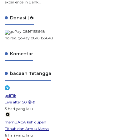
experience in Bank...
Donasi | ☕
no.rek. goPay 08161153648
Komentar
bacaan Tetangga
geliTik
Live after 50 😜☺️
3 hari yang lalu
memBACA kehidupan
Fitnah dan Amuk Massa
6 hari yang lalu