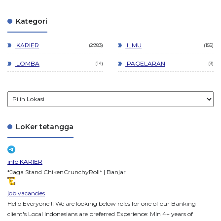
Kategori
KARIER
ILMU
2983
155
LOMBA
PAGELARAN
14
3
LoKer tetangga
info KARIER
*Jaga Stand ChikenCrunchyRoll* | Banjar
job vacancies
Hello Everyone !! We are looking below roles for one of our Banking
client's Local Indonesians are preferred Experience: Min 4+ years of