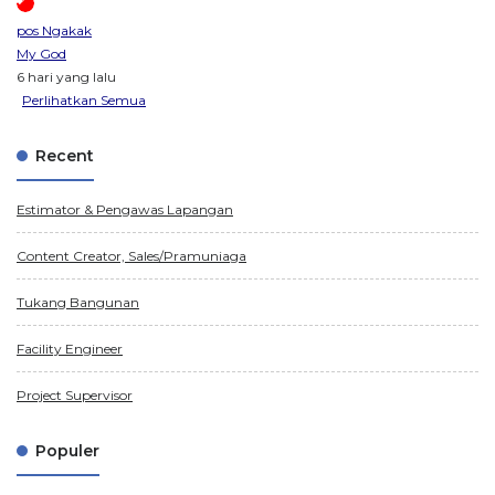
pos Ngakak
My God
6 hari yang lalu
Perlihatkan Semua
Recent
Estimator & Pengawas Lapangan
Content Creator, Sales/Pramuniaga
Tukang Bangunan
Facility Engineer
Project Supervisor
Populer