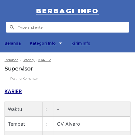
BERBAGI INFO
Beranda
Kategori Info
Kirim Info
Beranda
›
Jateng
›
KARIER
Supervisor
Posting Komentar
KARIER
Waktu
:
-
Tempat
:
CV Alvaro