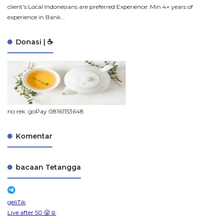
client's Local Indonesians are preferred Experience: Min 4+ years of
experience in Bank...
Donasi | ☕
no.rek. goPay 08161153648
Komentar
bacaan Tetangga
geliTik
Live after 50 😜☺️