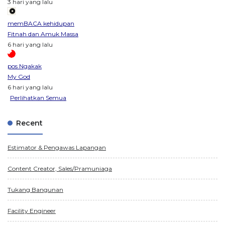
3 hari yang lalu
memBACA kehidupan
Fitnah dan Amuk Massa
6 hari yang lalu
pos Ngakak
My God
6 hari yang lalu
Perlihatkan Semua
Recent
Estimator & Pengawas Lapangan
Content Creator, Sales/Pramuniaga
Tukang Bangunan
Facility Engineer