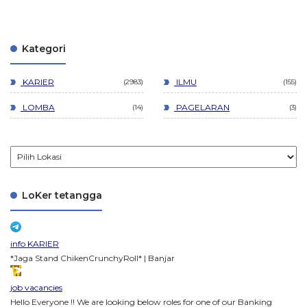
Kategori
KARIER
ILMU
2983
155
LOMBA
PAGELARAN
14
3
LoKer tetangga
info KARIER
*Jaga Stand ChikenCrunchyRoll* | Banjar
job vacancies
Hello Everyone !! We are looking below roles for one of our Banking