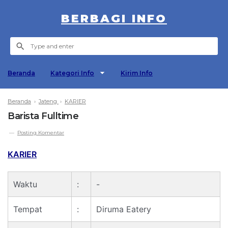
BERBAGI INFO
Beranda
Kategori Info
Kirim Info
Beranda
›
Jateng
›
KARIER
Barista Fulltime
Posting Komentar
KARIER
Waktu
:
-
Tempat
:
Diruma Eatery