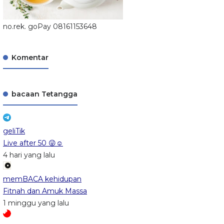
no.rek. goPay 08161153648
Komentar
bacaan Tetangga
geliTik
Live after 50 😜☺️
4 hari yang lalu
memBACA kehidupan
Fitnah dan Amuk Massa
1 minggu yang lalu