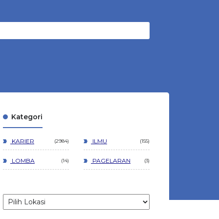
Kategori
KARIER
ILMU
2984
155
LOMBA
PAGELARAN
14
3