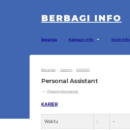
BERBAGI INFO
Beranda
Kategori Info
Kirim Info
Beranda
›
Jateng
›
KARIER
Personal Assistant
Posting Komentar
KARIER
Waktu
:
-