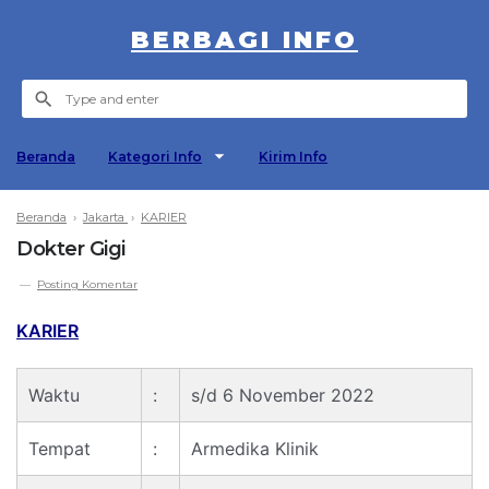
BERBAGI INFO
Beranda
Kategori Info
Kirim Info
Beranda
›
Jakarta
›
KARIER
Dokter Gigi
Posting Komentar
KARIER
Waktu
:
s/d 6 November 2022
Tempat
:
Armedika Klinik