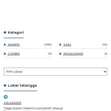
Kategori
KARIER
ILMU
2982
155
LOMBA
PAGELARAN
14
3
LoKer tetangga
info KARIER
*Jaga Stand ChikenCrunchyRoll* | Banjar