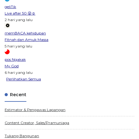
geliTik
Live after 50 😜☺️
2 hari yang lalu
memBACA kehidupan
Fitnah dan Amuk Massa
5 hari yang lalu
pos Ngakak
My God
6 hari yang lalu
Perlihatkan Semua
Recent
Estimator & Pengawas Lapangan
Content Creator, Sales/Pramuniaga
Tukang Bangunan