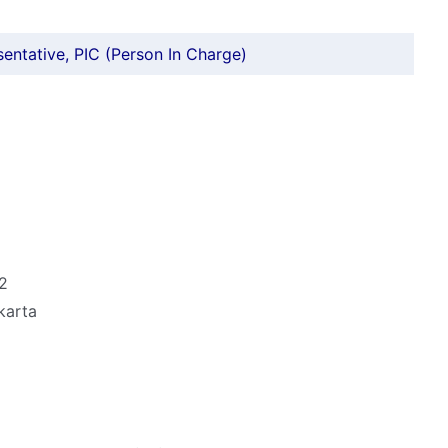
ntative, PIC (Person In Charge)
2
karta