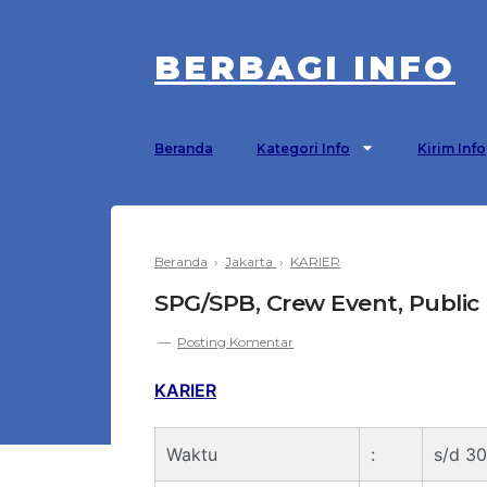
BERBAGI INFO
Beranda
Kategori Info
Kirim Info
Beranda
›
Jakarta
›
KARIER
SPG/SPB, Crew Event, Public
Posting Komentar
KARIER
Waktu
:
s/d 3