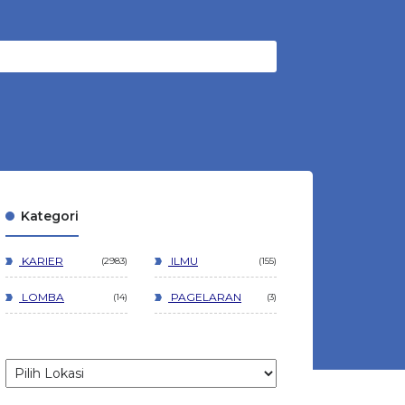
Kategori
KARIER
ILMU
2983
155
LOMBA
PAGELARAN
14
3