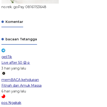
no.rek. goPay 08161153648
Komentar
bacaan Tetangga
geliTik
Live after 50 😜☺️
3 hari yang lalu
memBACA kehidupan
Fitnah dan Amuk Massa
6 hari yang lalu
pos Ngakak