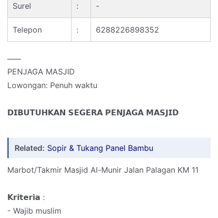
Surel
:
-
Telepon
:
6288226898352
____
PENJAGA MASJID
Lowongan: Penuh waktu
𝗗𝗜𝗕𝗨𝗧𝗨𝗛𝗞𝗔𝗡 𝗦𝗘𝗚𝗘𝗥𝗔 𝗣𝗘𝗡𝗝𝗔𝗚𝗔 𝗠𝗔𝗦𝗝𝗜𝗗
Related:
Sopir & Tukang Panel Bambu
Marbot/Takmir Masjid Al-Munir Jalan Palagan KM 11
𝗞𝗿𝗶𝘁𝗲𝗿𝗶𝗮 :
- Wajib muslim