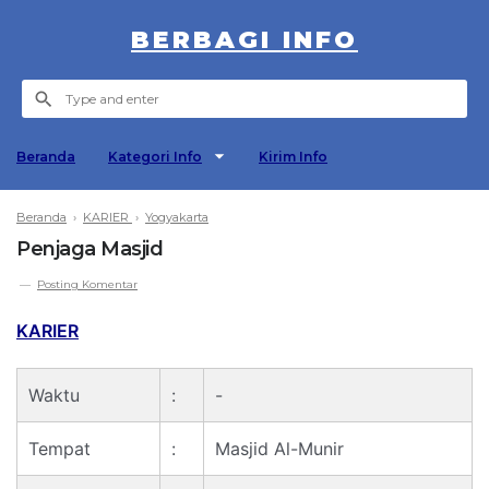
BERBAGI INFO
Beranda
Kategori Info
Kirim Info
Beranda
›
KARIER
›
Yogyakarta
Penjaga Masjid
Posting Komentar
KARIER
Waktu
:
-
Tempat
:
Masjid Al-Munir