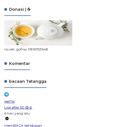
Donasi | ☕
no.rek. goPay 08161153648
Komentar
bacaan Tetangga
geliTik
Live after 50 😜☺️
6 hari yang lalu
memBACA kehidupan