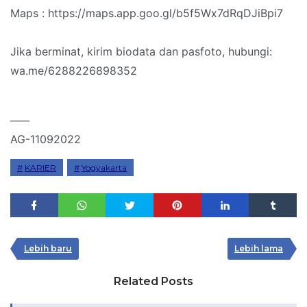
Maps : https://maps.app.goo.gl/b5f5Wx7dRqDJiBpi7
Jika berminat, kirim biodata dan pasfoto, hubungi:
wa.me/6288226898352
____
AG-11092022
KARIER
Yogyakarta
Lebih baru
Lebih lama
Related Posts