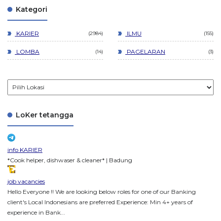
Kategori
KARIER
ILMU
2984
155
LOMBA
PAGELARAN
14
3
LoKer tetangga
info KARIER
*Cook helper, dishwaser & cleaner* | Badung
job vacancies
Hello Everyone !! We are looking below roles for one of our Banking
client's Local Indonesians are preferred Experience: Min 4+ years of
experience in Bank...