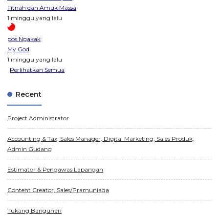
Fitnah dan Amuk Massa
1 minggu yang lalu
pos Ngakak
My God
1 minggu yang lalu
Perlihatkan Semua
Recent
Project Administrator
Accounting & Tax, Sales Manager, Digital Marketing, Sales Produk,
Admin Gudang
Estimator & Pengawas Lapangan
Content Creator, Sales/Pramuniaga
Tukang Bangunan