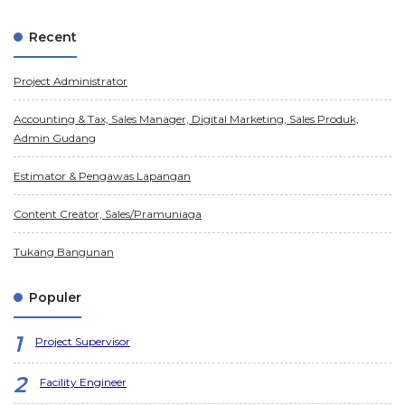
Recent
Project Administrator
Accounting & Tax, Sales Manager, Digital Marketing, Sales Produk,
Admin Gudang
Estimator & Pengawas Lapangan
Content Creator, Sales/Pramuniaga
Tukang Bangunan
Populer
Project Supervisor
Facility Engineer