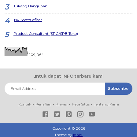
Tukang Bangunan
HR Staff/Officer
Product Consultant (SPG/SPB Toko)
209,064
untuk dapat INFO terbaru kami
Kontak
Penafian
Privasi
Peta Situs
Tentang Kami
Copyright ©
2026
Theme by
Igniel