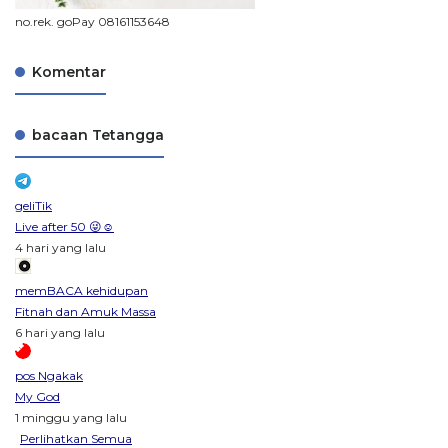
no.rek. goPay 08161153648
Komentar
bacaan Tetangga
geliTik
Live after 50 😜☺️
4 hari yang lalu
memBACA kehidupan
Fitnah dan Amuk Massa
6 hari yang lalu
pos Ngakak
My God
1 minggu yang lalu
Perlihatkan Semua