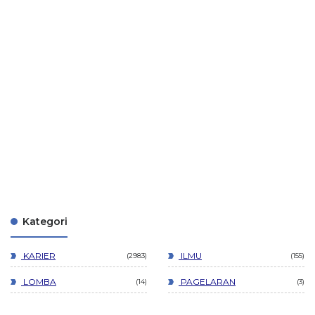
Kategori
KARIER
ILMU
2983
155
LOMBA
PAGELARAN
14
3