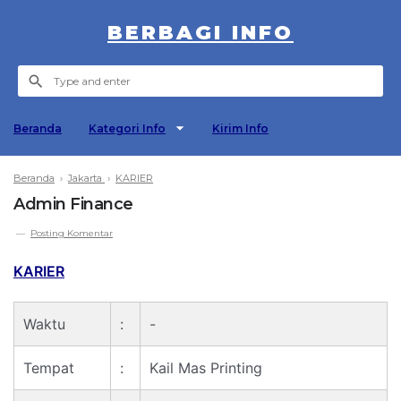
BERBAGI INFO
Beranda
Kategori Info
Kirim Info
Beranda
›
Jakarta
›
KARIER
Admin Finance
Posting Komentar
KARIER
Waktu
:
-
Tempat
:
Kail Mas Printing