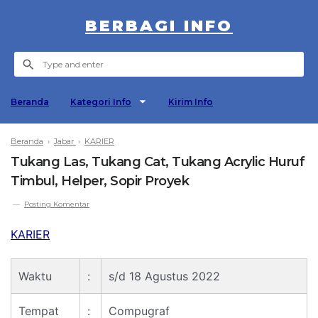
BERBAGI INFO
Beranda
Kategori Info
Kirim Info
Beranda
›
Jabar
›
KARIER
Tukang Las, Tukang Cat, Tukang Acrylic Huruf
Timbul, Helper, Sopir Proyek
Posting Komentar
KARIER
Waktu
:
s/d 18 Agustus 2022
Tempat
:
Compugraf