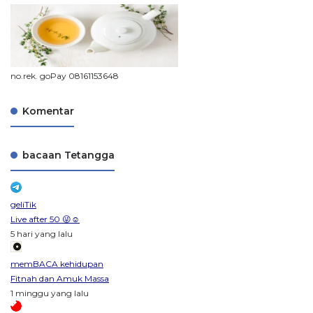
no.rek. goPay 08161153648
Komentar
bacaan Tetangga
geliTik
Live after 50 😜☺️
5 hari yang lalu
memBACA kehidupan
Fitnah dan Amuk Massa
1 minggu yang lalu