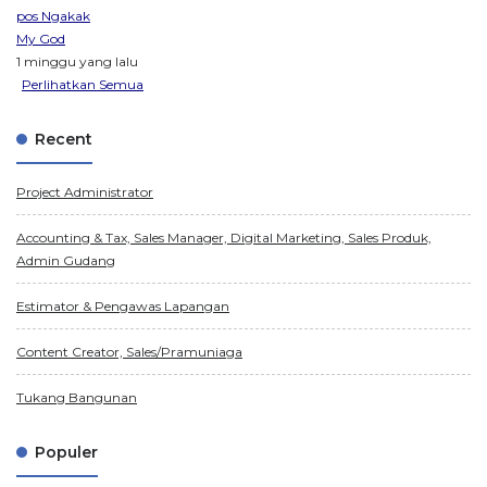
pos Ngakak
My God
1 minggu yang lalu
Perlihatkan Semua
Recent
Project Administrator
Accounting & Tax, Sales Manager, Digital Marketing, Sales Produk,
Admin Gudang
Estimator & Pengawas Lapangan
Content Creator, Sales/Pramuniaga
Tukang Bangunan
Populer