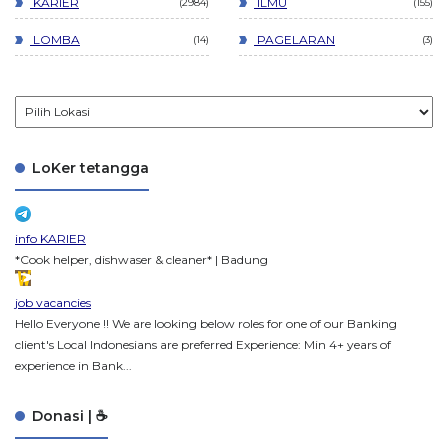
KARIER
ILMU
2984
155
LOMBA
PAGELARAN
14
3
LoKer tetangga
info KARIER
*Cook helper, dishwaser & cleaner* | Badung
job vacancies
Hello Everyone !! We are looking below roles for one of our Banking
client's Local Indonesians are preferred Experience: Min 4+ years of
experience in Bank...
Donasi | ☕