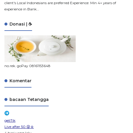
client's Local Indonesians are preferred Experience: Min 4+ years of
experience in Bank...
Donasi | ☕
no.rek. goPay 08161153648
Komentar
bacaan Tetangga
geliTik
Live after 50 😜☺️
4 hari yang lalu