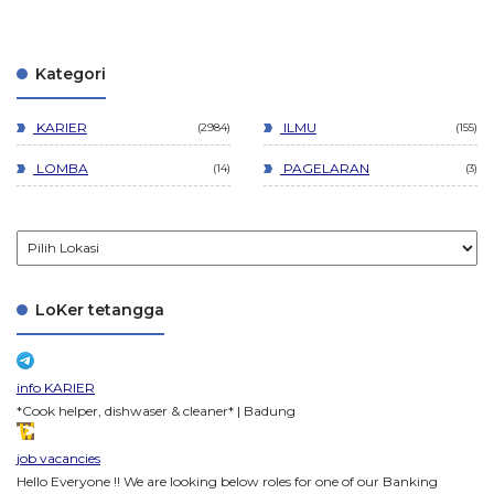
Kategori
KARIER
ILMU
2984
155
LOMBA
PAGELARAN
14
3
LoKer tetangga
info KARIER
*Cook helper, dishwaser & cleaner* | Badung
job vacancies
Hello Everyone !! We are looking below roles for one of our Banking