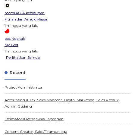
memBACA kehidupan
Fitnah dan Amuk Massa
1 minggu yang lalu
pos Ngakak
My God
1 minggu yang lalu
Perlihatkan Semua
Recent
Project Administrator
Accounting & Tax, Sales Manager, Digital Marketing, Sales Produk,
Admin Gudang
Estimator & Pengawas Lapangan
Content Creator, Sales/Pramuniaga