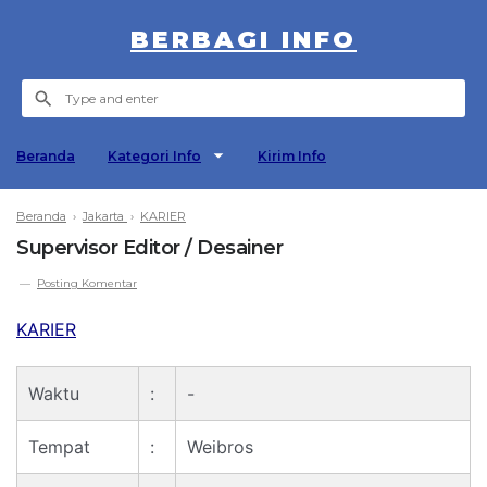
BERBAGI INFO
Beranda
Kategori Info
Kirim Info
Beranda
›
Jakarta
›
KARIER
Supervisor Editor / Desainer
Posting Komentar
KARIER
Waktu
:
-
Tempat
:
Weibros