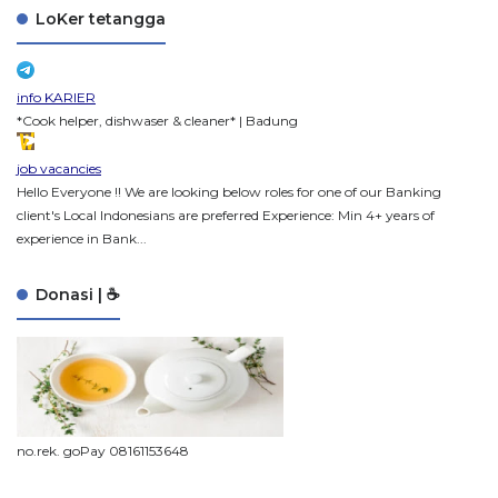
LoKer tetangga
info KARIER
*Cook helper, dishwaser & cleaner* | Badung
job vacancies
Hello Everyone !! We are looking below roles for one of our Banking
client's Local Indonesians are preferred Experience: Min 4+ years of
experience in Bank...
Donasi | ☕
no.rek. goPay 08161153648