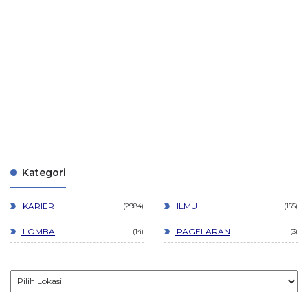
Kategori
KARIER
ILMU
2984
155
LOMBA
PAGELARAN
14
3