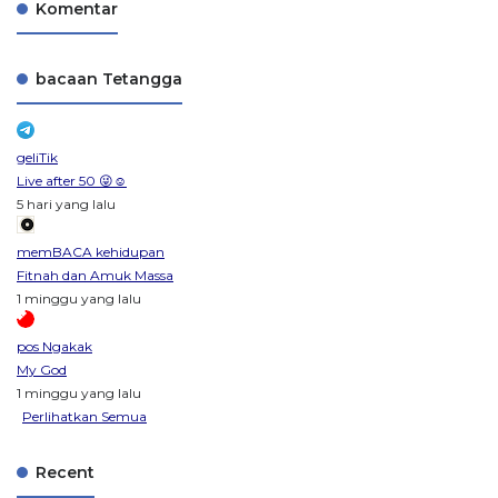
Komentar
bacaan Tetangga
geliTik
Live after 50 😜☺️
5 hari yang lalu
memBACA kehidupan
Fitnah dan Amuk Massa
1 minggu yang lalu
pos Ngakak
My God
1 minggu yang lalu
Perlihatkan Semua
Recent