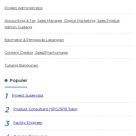
Project Administrator
Accounting & Tax, Sales Manager, Digital Marketing, Sales Produk,
Admin Gudang
Estimator & Pengawas Lapangan
Content Creator, Sales/Pramuniaga
Tukang Bangunan
Populer
Project Supervisor
Product Consultant (SPG/SPB Toko)
Facility Engineer