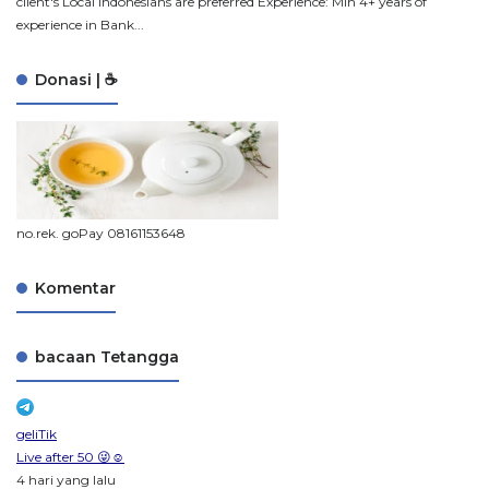
client's Local Indonesians are preferred Experience: Min 4+ years of
experience in Bank...
Donasi | ☕
no.rek. goPay 08161153648
Komentar
bacaan Tetangga
geliTik
Live after 50 😜☺️
4 hari yang lalu