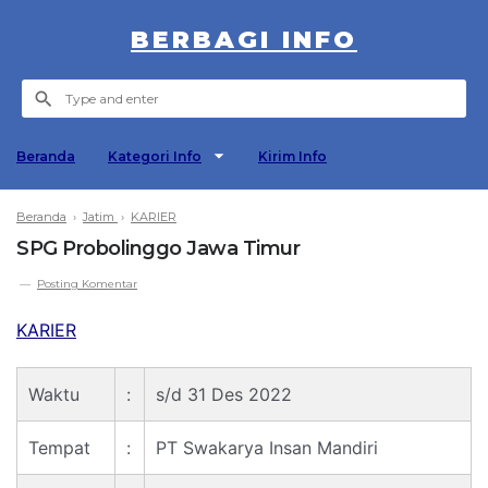
BERBAGI INFO
Beranda
Kategori Info
Kirim Info
Beranda
›
Jatim
›
KARIER
SPG Probolinggo Jawa Timur
Posting Komentar
KARIER
Waktu
:
s/d 31 Des 2022
Tempat
:
PT Swakarya Insan Mandiri