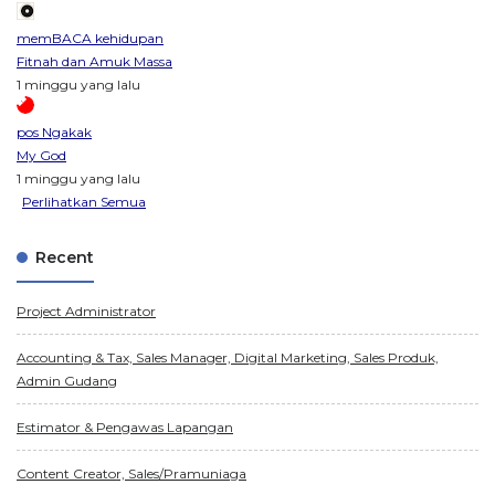
memBACA kehidupan
Fitnah dan Amuk Massa
1 minggu yang lalu
pos Ngakak
My God
1 minggu yang lalu
Perlihatkan Semua
Recent
Project Administrator
Accounting & Tax, Sales Manager, Digital Marketing, Sales Produk,
Admin Gudang
Estimator & Pengawas Lapangan
Content Creator, Sales/Pramuniaga