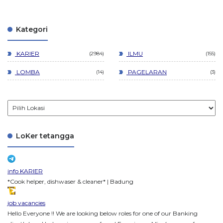
Kategori
KARIER
ILMU
2984
155
LOMBA
PAGELARAN
14
3
LoKer tetangga
info KARIER
*Cook helper, dishwaser & cleaner* | Badung
job vacancies
Hello Everyone !! We are looking below roles for one of our Banking