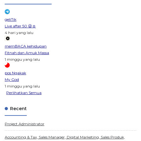
geliTik
Live after 50 😜☺️
4 hari yang lalu
memBACA kehidupan
Fitnah dan Amuk Massa
1 minggu yang lalu
pos Ngakak
My God
1 minggu yang lalu
Perlihatkan Semua
Recent
Project Administrator
Accounting & Tax, Sales Manager, Digital Marketing, Sales Produk,