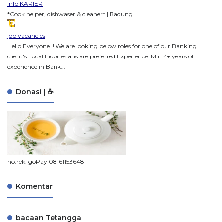
info KARIER
*Cook helper, dishwaser & cleaner* | Badung
job vacancies
Hello Everyone !! We are looking below roles for one of our Banking
client's Local Indonesians are preferred Experience: Min 4+ years of
experience in Bank...
Donasi | ☕
no.rek. goPay 08161153648
Komentar
bacaan Tetangga