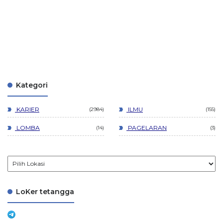
Kategori
KARIER
ILMU
2984
155
LOMBA
PAGELARAN
14
3
LoKer tetangga