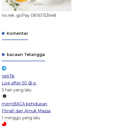
no.rek. goPay 08161153648
Komentar
bacaan Tetangga
geliTik
Live after 50 😜☺️
5 hari yang lalu
memBACA kehidupan
Fitnah dan Amuk Massa
1 minggu yang lalu