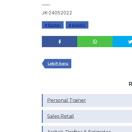
____
JK-24052022
Banten
KARIER
Lebih baru
R
Personal Trainer
Sales Retail