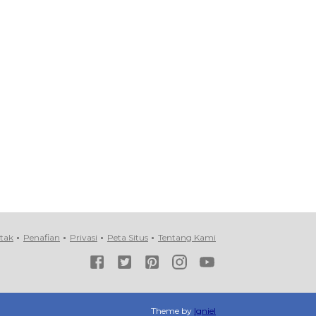
tak
Penafian
Privasi
Peta Situs
Tentang Kami
Theme by
Igniel