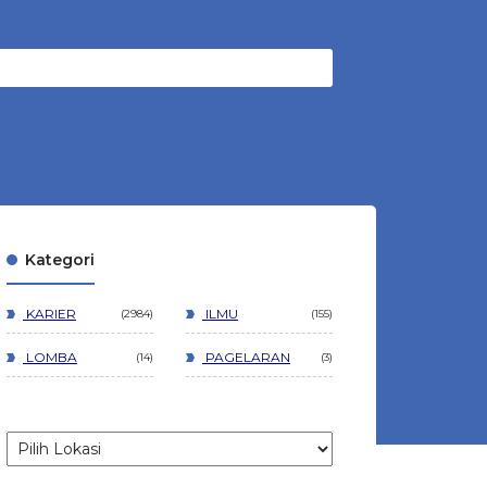
Kategori
KARIER
ILMU
2984
155
LOMBA
PAGELARAN
14
3