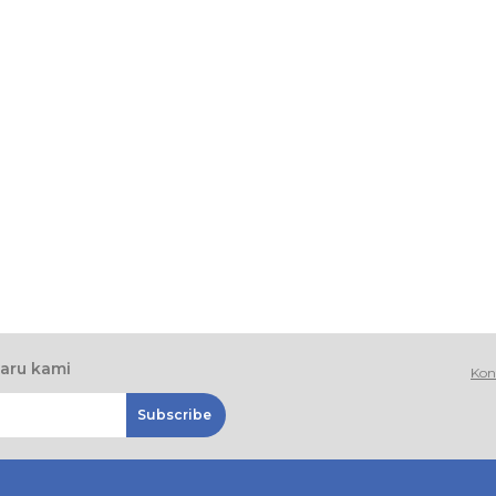
baru kami
Kon