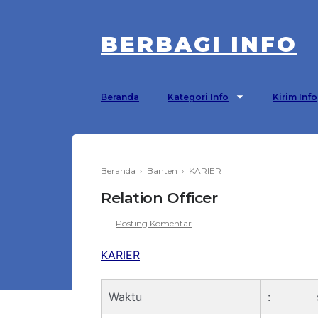
BERBAGI INFO
Beranda
Kategori Info
Kirim Info
Beranda
›
Banten
›
KARIER
Relation Officer
Posting Komentar
KARIER
Waktu
: