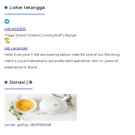
LoKer tetangga
info KARIER
*Jaga Stand ChikenCrunchyRoll* | Banjar
job vacancies
Hello Everyone !! We are looking below roles for one of our Banking
client's Local Indonesians are preferred Experience: Min 4+ years of
experience in Bank...
Donasi | ☕
no.rek. goPay 08161153648