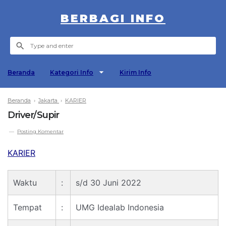
BERBAGI INFO
Beranda
Kategori Info
Kirim Info
Beranda
›
Jakarta
›
KARIER
Driver/Supir
Posting Komentar
KARIER
Waktu
:
s/d 30 Juni 2022
Tempat
:
UMG Idealab Indonesia