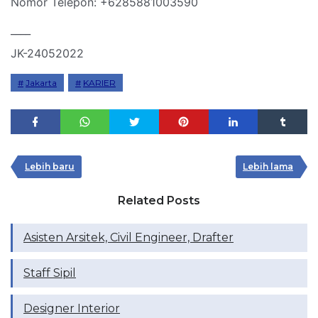
Nomor Telepon: +6285881003590
____
JK-24052022
Jakarta
KARIER
Lebih baru
Lebih lama
Related Posts
Asisten Arsitek, Civil Engineer, Drafter
Staff Sipil
Designer Interior