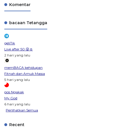
Komentar
bacaan Tetangga
geliTik
Live after 50 😜☺️
2 hari yang lalu
memBACA kehidupan
Fitnah dan Amuk Massa
5 hari yang lalu
pos Ngakak
My God
6 hari yang lalu
Perlihatkan Semua
Recent