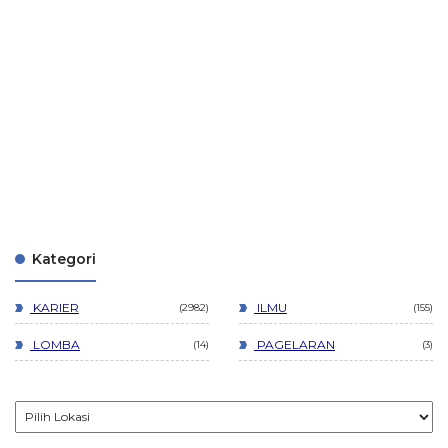
Kategori
KARIER
ILMU
2982
155
LOMBA
PAGELARAN
14
3