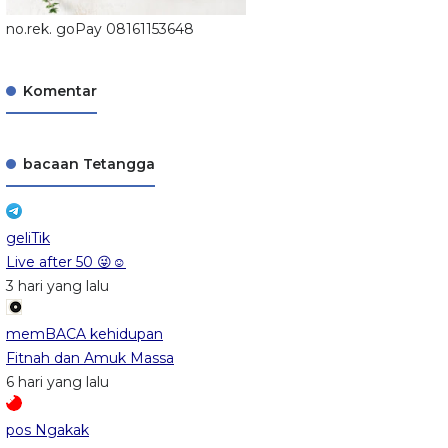
no.rek. goPay 08161153648
Komentar
bacaan Tetangga
geliTik
Live after 50 😜☺️
3 hari yang lalu
memBACA kehidupan
Fitnah dan Amuk Massa
6 hari yang lalu
pos Ngakak