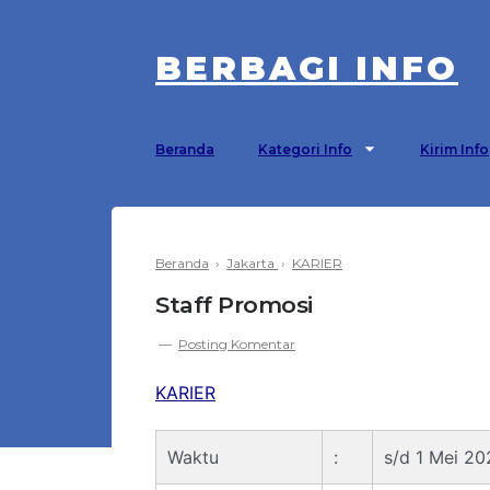
BERBAGI INFO
Beranda
Kategori Info
Kirim Info
Beranda
›
Jakarta
›
KARIER
Staff Promosi
Posting Komentar
KARIER
Waktu
:
s/d 1 Mei 20