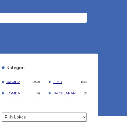
Kategori
KARIER
ILMU
2983
155
LOMBA
PAGELARAN
14
3