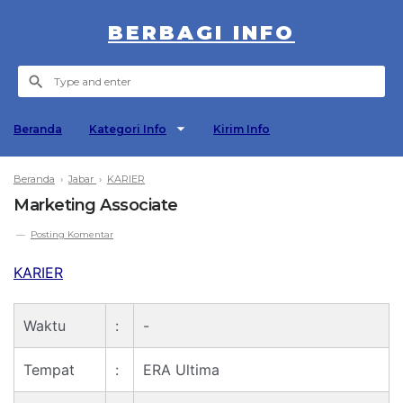
BERBAGI INFO
Beranda
Kategori Info
Kirim Info
Beranda
›
Jabar
›
KARIER
Marketing Associate
Posting Komentar
KARIER
Waktu
:
-
Tempat
:
ERA Ultima