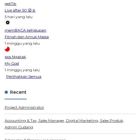
geliTik
Live after 50 😜☺️
5 hari yang lalu
memBACA kehidupan
Fitnah dan Amuk Massa
1 minggu yang lalu
pos Ngakak
My God
1 minggu yang lalu
Perlihatkan Semua
Recent
Project Administrator
Accounting & Tax, Sales Manager, Digital Marketing, Sales Produk,
Admin Gudang