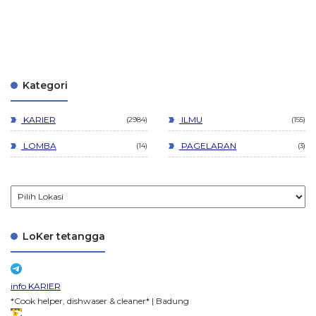
Kategori
KARIER
ILMU
2984
155
LOMBA
PAGELARAN
14
3
LoKer tetangga
info KARIER
*Cook helper, dishwaser & cleaner* | Badung