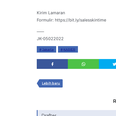
Kirim Lamaran
Formulir: https://bit.ly/salesskintime
____
JK-05022022
Jakarta
KARIER
Lebih baru
R
Drafter