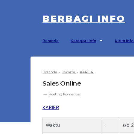
BERBAGI INFO
Beranda
Kategori Info
Kirim Info
Beranda
›
Jakarta
›
KARIER
Sales Online
Posting Komentar
KARIER
Waktu
:
s/d 