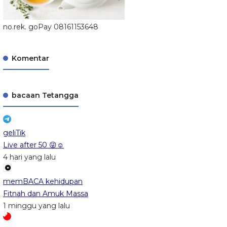
no.rek. goPay 08161153648
Komentar
bacaan Tetangga
geliTik
Live after 50 😜☺️
4 hari yang lalu
memBACA kehidupan
Fitnah dan Amuk Massa
1 minggu yang lalu