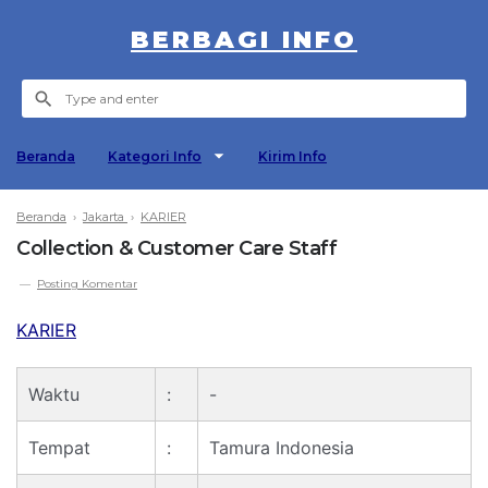
BERBAGI INFO
Beranda
Kategori Info
Kirim Info
Beranda
›
Jakarta
›
KARIER
Collection & Customer Care Staff
Posting Komentar
KARIER
Waktu
:
-
Tempat
:
Tamura Indonesia