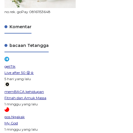
no.rek. goPay 08161153648
Komentar
bacaan Tetangga
geliTik
Live after 50 😜☺️
5 hari yang lalu
memBACA kehidupan
Fitnah dan Amuk Massa
1 minggu yang lalu
pos Ngakak
My God
1 minggu yang lalu