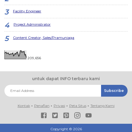
Facility Engineer
Project Administrator
Content Creator, Sales/Pramuniaga
209,656
untuk dapat INFO terbaru kami
Kontak
Penafian
Privasi
Peta Situs
Tentang Kami
Copyright ©
2026