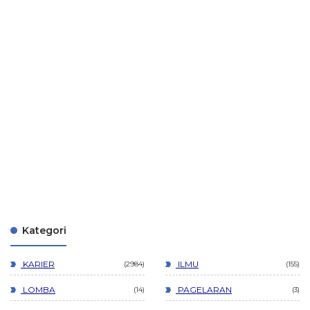
Kategori
KARIER
ILMU
2984
155
LOMBA
PAGELARAN
14
3