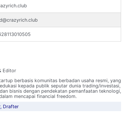
azyrich.club
d@crazyrich.club
628113010505
& Editor
tartup berbasis komunitas berbadan usaha resmi, yang
dukasi kepada publik seputar dunia trading/investasi,
 dan bisnis dengan pendekatan pemanfaatan teknologi,
alam mencapai financial freedom.
, Drafter