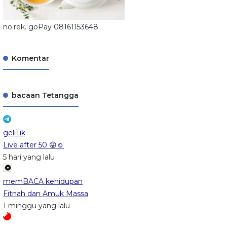
no.rek. goPay 08161153648
Komentar
bacaan Tetangga
geliTik
Live after 50 😜☺️
5 hari yang lalu
memBACA kehidupan
Fitnah dan Amuk Massa
1 minggu yang lalu