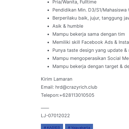
Pria/Wanita, Fulltime
Pendidikan Min. D3/S1/Mahasiswa 
Berperilaku baik, jujur, tanggung ja
Asik & humble
Mampu bekerja sama dengan tim
Memiliki skill Facebook Ads & Inst
Punya taste design yang update &
Mampu mengoperasikan Social Medi
Mampu bekerja dengan target & de
Kirim Lamaran
Email: hrd@crazyrich.club
Telepon:+628113010505
____
LJ-07012022
KARIER
Yogyakarta