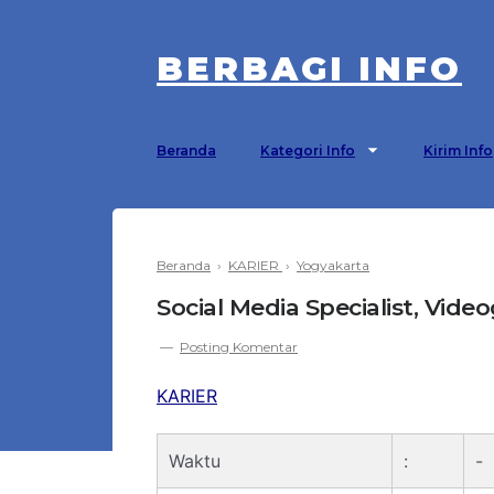
BERBAGI INFO
Beranda
Kategori Info
Kirim Info
Beranda
›
KARIER
›
Yogyakarta
Social Media Specialist, Vide
Posting Komentar
KARIER
Waktu
:
-