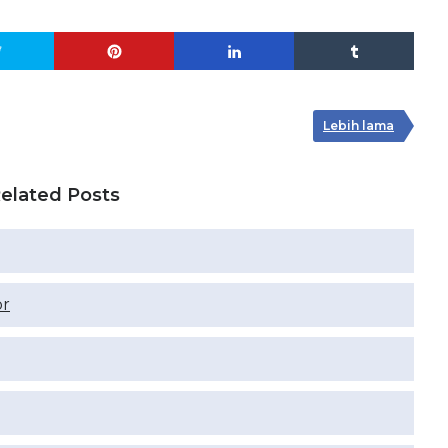
Lebih lama
elated Posts
or