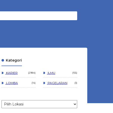
Kategori
KARIER
ILMU
2984
155
LOMBA
PAGELARAN
14
3