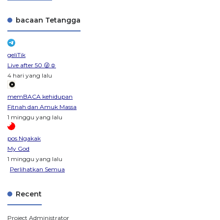
bacaan Tetangga
geliTik
Live after 50 😜☺️
4 hari yang lalu
memBACA kehidupan
Fitnah dan Amuk Massa
1 minggu yang lalu
pos Ngakak
My God
1 minggu yang lalu
Perlihatkan Semua
Recent
Project Administrator