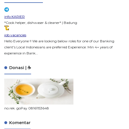
info KARIER
*Cook helper, dishwaser & cleaner* | Badung
job vacancies
Hello Everyone !! We are looking below roles for one of our Banking
client's Local Indonesians are preferred Experience: Min 4+ years of
experience in Bank...
Donasi | ☕
no.rek. goPay 08161153648
Komentar