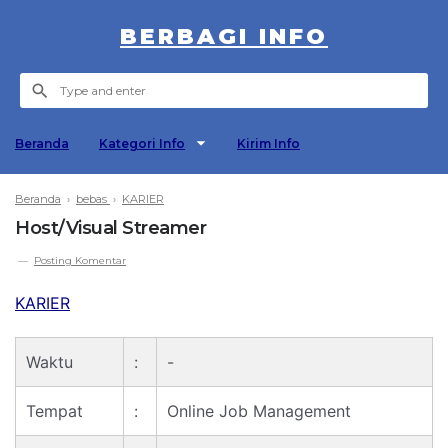
BERBAGI INFO
Beranda
Kategori Info
Kirim Info
Beranda
›
bebas
›
KARIER
Host/Visual Streamer
Posting Komentar
KARIER
Waktu
:
-
Tempat
:
Online Job Management