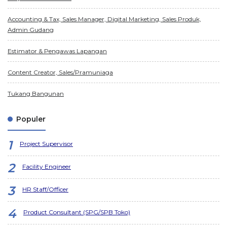
Accounting & Tax, Sales Manager, Digital Marketing, Sales Produk,
Admin Gudang
Estimator & Pengawas Lapangan
Content Creator, Sales/Pramuniaga
Tukang Bangunan
Populer
Project Supervisor
Facility Engineer
HR Staff/Officer
Product Consultant (SPG/SPB Toko)