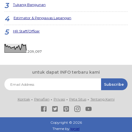
Tukang Bangunan
Estimator & Pengawas Lapangan
HR Staff/Officer
209,097
untuk dapat INFO terbaru kami
Kontak
Penafian
Privasi
Peta Situs
Tentang Kami
Copyright ©
2026
Theme by
Igniel