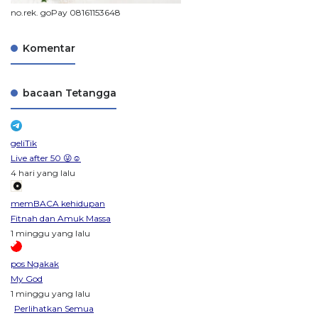
no.rek. goPay 08161153648
Komentar
bacaan Tetangga
geliTik
Live after 50 😜☺️
4 hari yang lalu
memBACA kehidupan
Fitnah dan Amuk Massa
1 minggu yang lalu
pos Ngakak
My God
1 minggu yang lalu
Perlihatkan Semua