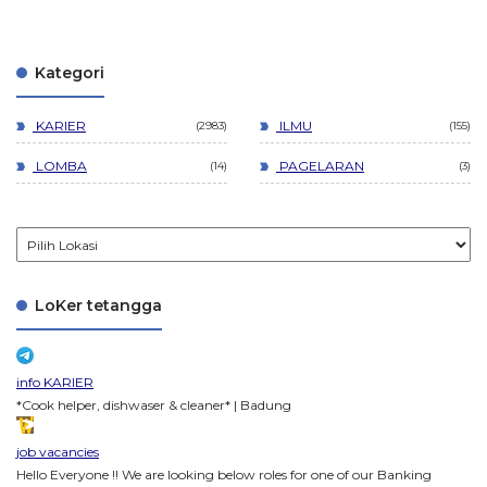
Kategori
KARIER
ILMU
2983
155
LOMBA
PAGELARAN
14
3
LoKer tetangga
info KARIER
*Cook helper, dishwaser & cleaner* | Badung
job vacancies
Hello Everyone !! We are looking below roles for one of our Banking