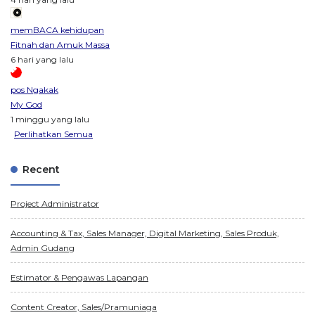
memBACA kehidupan
Fitnah dan Amuk Massa
6 hari yang lalu
pos Ngakak
My God
1 minggu yang lalu
Perlihatkan Semua
Recent
Project Administrator
Accounting & Tax, Sales Manager, Digital Marketing, Sales Produk,
Admin Gudang
Estimator & Pengawas Lapangan
Content Creator, Sales/Pramuniaga