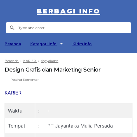
BERBAGI INFO
Beranda
Kategori Info
Kirim Info
Beranda
›
KARIER
›
Yogyakarta
Design Grafis dan Marketing Senior
Posting Komentar
KARIER
Waktu
:
-
Tempat
:
PT Jayantaka Mulia Persada