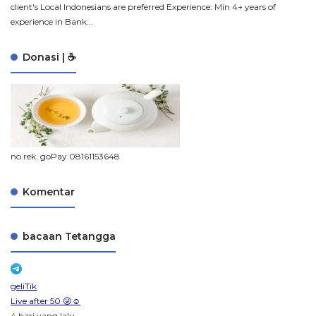
client's Local Indonesians are preferred Experience: Min 4+ years of
experience in Bank...
Donasi | ☕
no.rek. goPay 08161153648
Komentar
bacaan Tetangga
geliTik
Live after 50 😜☺️
4 hari yang lalu