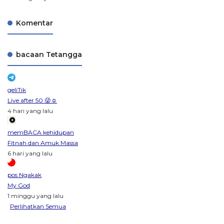
Komentar
bacaan Tetangga
geliTik
Live after 50 😜☺️
4 hari yang lalu
memBACA kehidupan
Fitnah dan Amuk Massa
6 hari yang lalu
pos Ngakak
My God
1 minggu yang lalu
Perlihatkan Semua