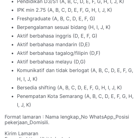
Pendidikan D3/S1 (A, B, C, D, E, F, G, H, I, J, K)
IPK min 2.75 (A, B, C, D, E, F, G, H, I, J, K)
Freshgraduate (A, B, C, D, E, F, G)
Berpengalaman sesuai bidang (H, I, J, K)
Aktif berbahasa inggris (D, E, F, G)
Aktif berbahasa mandarin (D,E)
Aktif berbahasa tagalog/filipin (D,F)
Aktif berbahasa melayu (D,G)
Komunikatif dan tidak berlogat (A, B, C, D, E, F, G,
H, I, J, K)
Bersedia shifting (A, B, C, D, E, F, G, H, I, J, K)
Penempatan Kota Semarang (A, B, C, D, E, F, G, H,
I, J, K)
Format lamaran : Nama lengkap_No WhatsApp_Posisi
pekerjaan_Domisili.
Kirim Lamaran