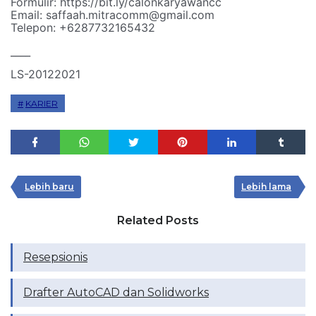
Formulir: https://bit.ly/calonkaryawancc
Email: saffaah.mitracomm@gmail.com
Telepon: +6287732165432
____
LS-20122021
KARIER
Lebih baru
Lebih lama
Related Posts
Resepsionis
Drafter AutoCAD dan Solidworks