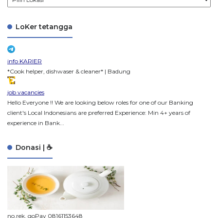
LoKer tetangga
info KARIER
*Cook helper, dishwaser & cleaner* | Badung
job vacancies
Hello Everyone !! We are looking below roles for one of our Banking
client's Local Indonesians are preferred Experience: Min 4+ years of
experience in Bank...
Donasi | ☕
no.rek. goPay 08161153648