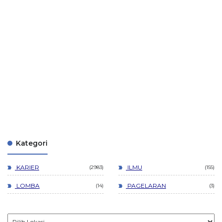
Kategori
KARIER
ILMU
2983
155
LOMBA
PAGELARAN
14
3