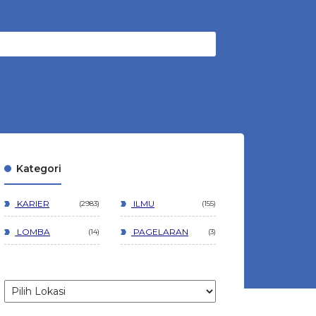
Kategori
KARIER
ILMU
2983
155
LOMBA
PAGELARAN
14
3