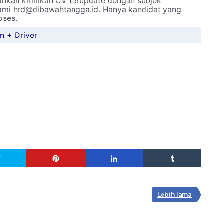
lahkan kirimkan CV terupdate dengan subjek
kami hrd@dibawahtangga.id. Hanya kandidat yang
oses.
n + Driver
Lebih lama