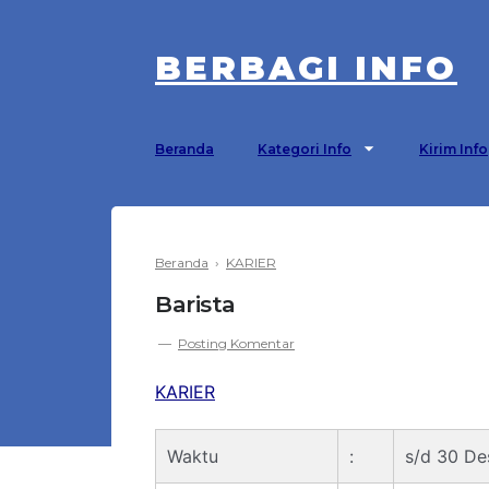
BERBAGI INFO
Beranda
Kategori Info
Kirim Info
Beranda
›
KARIER
Barista
Posting Komentar
KARIER
Waktu
:
s/d 30 D