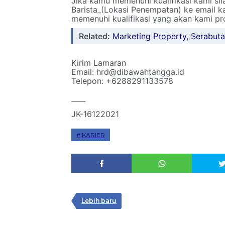
Jika kamu memenuhi kualifikasi kami si
Barista_(Lokasi Penempatan) ke email 
memenuhi kualifikasi yang akan kami pr
Related:
Marketing Property, Serabuta
Kirim Lamaran
Email: hrd@dibawahtangga.id
Telepon: +6288291133578
____
JK-16122021
KARIER
Lebih baru