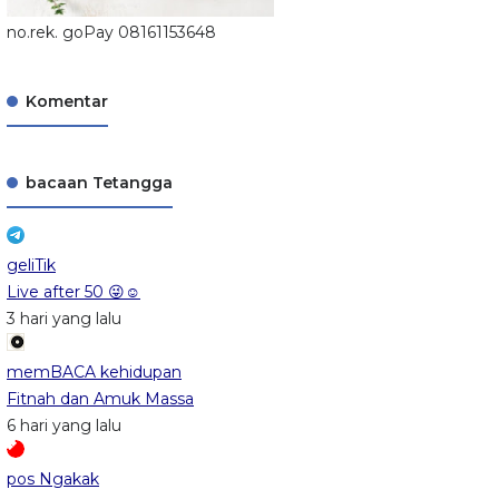
no.rek. goPay 08161153648
Komentar
bacaan Tetangga
geliTik
Live after 50 😜☺️
3 hari yang lalu
memBACA kehidupan
Fitnah dan Amuk Massa
6 hari yang lalu
pos Ngakak