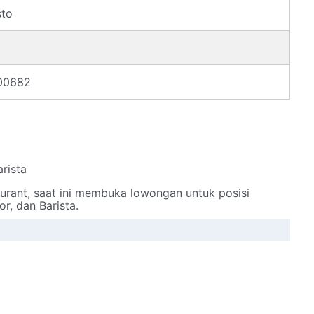
sto
00682
arista
urant, saat ini membuka lowongan untuk posisi
or, dan Barista.