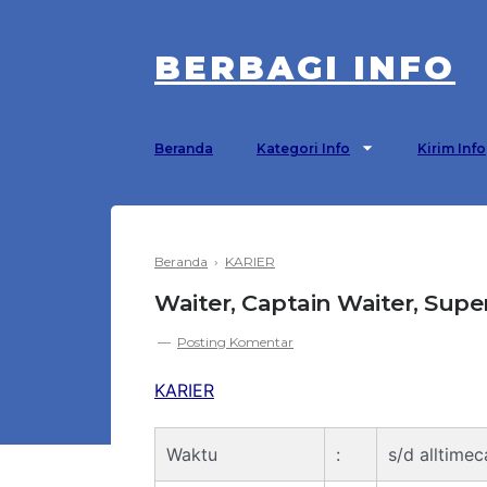
BERBAGI INFO
Beranda
Kategori Info
Kirim Info
Beranda
›
KARIER
Waiter, Captain Waiter, Super
Posting Komentar
KARIER
Waktu
:
s/d alltime