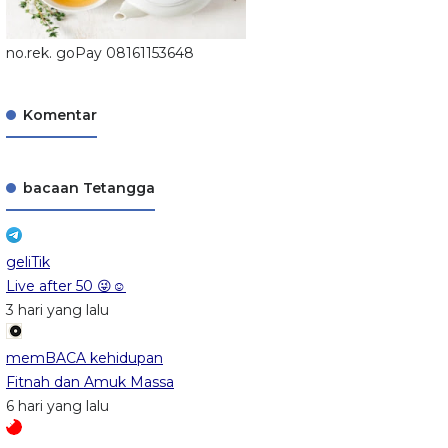
no.rek. goPay 08161153648
Komentar
bacaan Tetangga
geliTik
Live after 50 😜☺️
3 hari yang lalu
memBACA kehidupan
Fitnah dan Amuk Massa
6 hari yang lalu