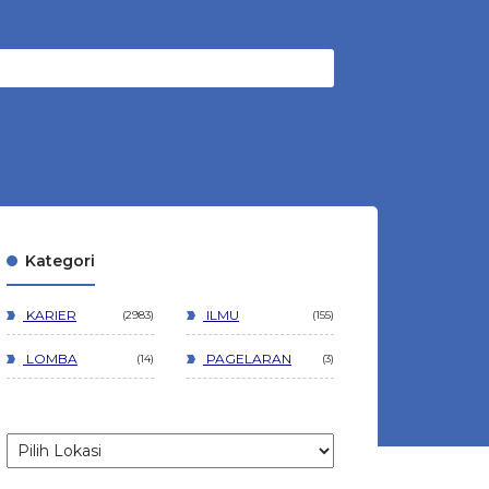
Kategori
KARIER
ILMU
2983
155
LOMBA
PAGELARAN
14
3